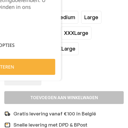
Maat:
vinden in ons
XSmall
Small
Medium
Large
XLarge
XXLarge
XXXLarge
OPTIES
XXXXLarge
XXXXXLarge
Kies je aantal:
TEREN
TOEVOEGEN AAN WINKELWAGEN
Gratis levering vanaf €100 in België
Snelle levering met DPD & BPost