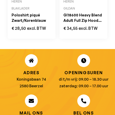
HEREN
HEREN
BLAKLADER
GILDAN
Poloshirt piqué
GI18600 Heavy Blend
Zwart/Korenblauw
Adult Full Zip Hooded
Sweatshirt Zwart
€
28,50
excl. BTW
€
34,55
excl. BTW
ADRES
OPENINGSUREN
Koningsbaan 74
di t/m vrij: 09.00 – 18.30 uur
2580 Beerzel
zaterdag: 09.00 – 17.00 uur
MAIL ONS
BEL ONS