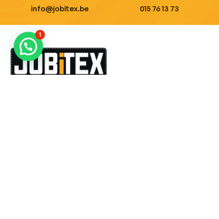
info@jobitex.be
015 76 13 73
1
Dé specialist in werkkledij en veiligheidssschoenen.