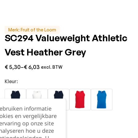
Merk:
Fruit of the Loom
SC294 Valueweight Athletic
Vest Heather Grey
€
5,30
–
€
6,03
excl. BTW
Kleur:
gebruiken informatie
okies en vergelijkbare
rvaring op onze site
nalyseren hoe u deze
etingdoeleinden. U