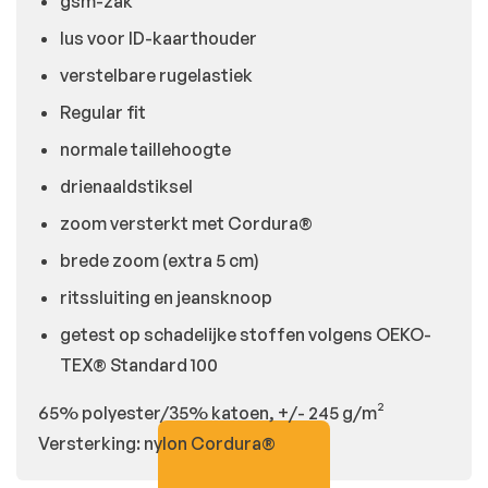
gsm-zak
lus voor ID-kaarthouder
verstelbare rugelastiek
Regular fit
normale taillehoogte
drienaaldstiksel
zoom versterkt met Cordura®
brede zoom (extra 5 cm)
ritssluiting en jeansknoop
getest op schadelijke stoffen volgens OEKO-
TEX® Standard 100
65% polyester/35% katoen, +/- 245 g/m²
Versterking: nylon Cordura®