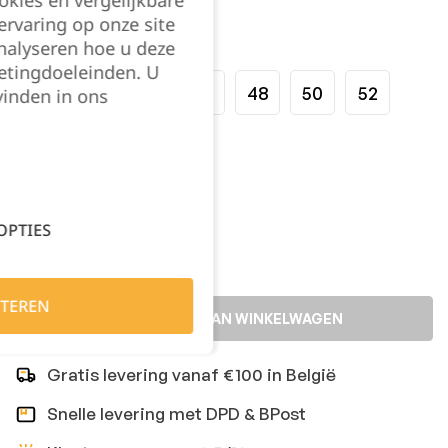
okies en vergelijkbare
rvaring op onze site
nalyseren hoe u deze
Maat:
etingdoeleinden. U
40
42
44
46
48
50
52
vinden in ons
54
Kies je aantal:
OPTIES
TEREN
TOEVOEGEN AAN WINKELWAGEN
Gratis levering vanaf €100 in België
Snelle levering met DPD & BPost