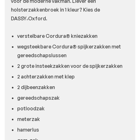
voor de moderne vakman. Liever een
holsterzakkenbroek in 1 kleur? Kies de
DASSY
Oxford.
®
verstelbare Cordura® kniezakken
wegsteekbare Cordura® spijkerzakken met
gereedschapslussen
2 grote insteekzakken voor de spijkerzakken
2 achterzakken met klep
2 dijbeenzakken
gereedschapszak
potloodzak
meterzak
hamerlus