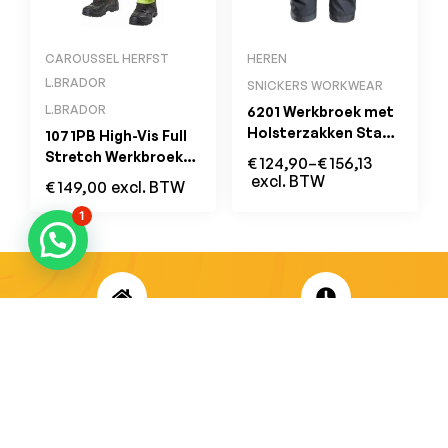
CAROUSSEL HERFST
HEREN
L.BRADOR
SNICKERS WORKWEAR
L.BRADOR
6201 Werkbroek met
Holsterzakken Staal
1071PB High-Vis Full
Grijs
Stretch Werkbroek
€
124,90
–
€
156,13
met Holsterzakken
excl. BTW
€
149,00
excl. BTW
Zwart/Geel
1
ADRES
OPENINGSUREN
Koningsbaan 74
di t/m vrij: 09.00 – 18.30 uur
2580 Beerzel
zaterdag: 09.00 – 17.00 uur