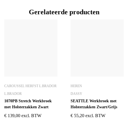
Gerelateerde producten
CAROUSSEL HERFST L.BRADOR
HEREN
L.BRADOR
DASSY
1070PB Stretch Werkbroek
SEATTLE Werkbroek met
met Holsterzakken Zwart
Holsterzakken Zwart/Grijs
€
139,00
excl. BTW
€
55,20
excl. BTW