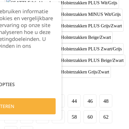
gebruiken informatie
okies en vergelijkbare
rvaring op onze site
nalyseren hoe u deze
etingdoeleinden. U
vinden in ons
OPTIES
Maat:
36
38
40
42
44
46
48
TEREN
50
52
54
56
58
60
62