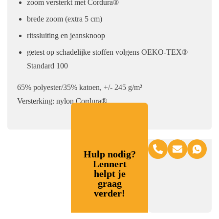
zoom versterkt met Cordura®
brede zoom (extra 5 cm)
ritssluiting en jeansknoop
getest op schadelijke stoffen volgens OEKO-TEX®
Standard 100
65% polyester/35% katoen, +/- 245 g/m²
Versterking: nylon Cordura®
Hulp nodig?
Lennert
helpt je
graag
verder!