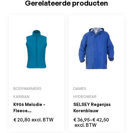
Gerelateerde producten
BODYWARMERS
DAMES
KARIBAN
HYDROWEAR
K906 Melodie –
SELSEY Regenjas
Fleece
Korenblauw
Damesbodywarmer
€
20,80
excl. BTW
€
36,95
–
€
42,50
Tropical Blue
excl. BTW