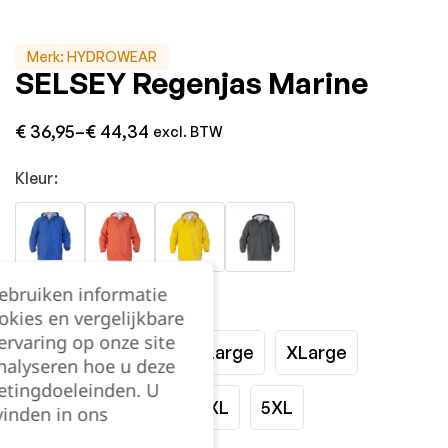
Merk:
HYDROWEAR
SELSEY Regenjas Marine
€
36,95
–
€
44,34
excl. BTW
Kleur:
gebruiken informatie
Maat:
okies en vergelijkbare
rvaring op onze site
Small
Medium
Large
XLarge
nalyseren hoe u deze
etingdoeleinden. U
XXLarge
3XL
4XL
5XL
vinden in ons