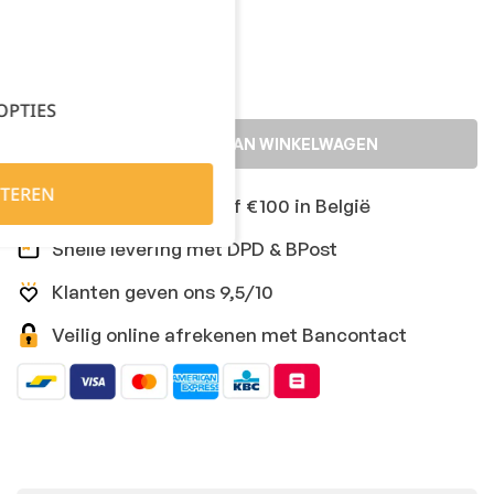
Kies je aantal:
OPTIES
TOEVOEGEN AAN WINKELWAGEN
TEREN
Gratis levering vanaf €100 in België
Snelle levering met DPD & BPost
Klanten geven ons 9,5/10
Veilig online afrekenen met Bancontact