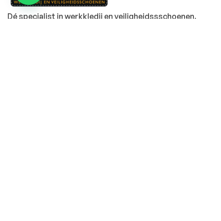
Dé specialist in werkkledij en veiligheidssschoenen.
MENU
PRODUCTEN
Home
Alle producten
Over ons
Veiligheidsschoenen
Duurzaamheid
Werkbroeken
Relatiegeschenken
Andere werkkledij