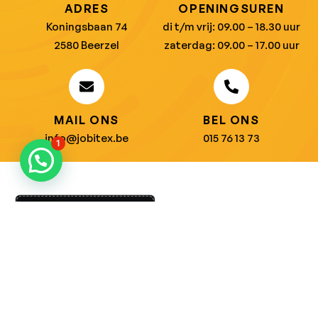
ADRES
OPENINGSUREN
Koningsbaan 74
di t/m vrij: 09.00 – 18.30 uur
2580 Beerzel
zaterdag: 09.00 – 17.00 uur
MAIL ONS
BEL ONS
info@jobitex.be
015 76 13 73
1
Dé specialist in werkkledij en veiligheidssschoenen.