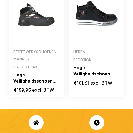
BESTE WERKSCHOENEN
HEREN
MANNEN
REDBRICK
SIXTON PEAK
Hoge
Veiligheidschoen
Hoge
SUNSTONE S3 SRC
Veiligheidsschoen
€
101,61
excl. BTW
Zwart
FORZA Zwart/Grijs
€
159,95
excl. BTW
S3 SRC ESD Green
Air 3D