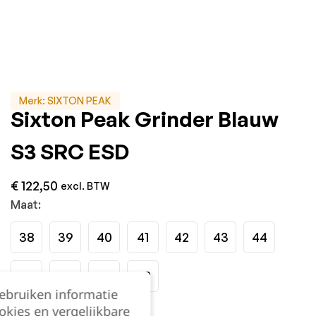
Merk:
SIXTON PEAK
Sixton Peak Grinder Blauw
S3 SRC ESD
€
122,50
excl. BTW
Maat:
38
39
40
41
42
43
44
45
46
47
48
gebruiken informatie
okies en vergelijkbare