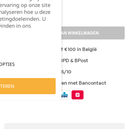
Kies je aantal:
rvaring op onze site
nalyseren hoe u deze
etingdoeleinden. U
vinden in ons
TOEVOEGEN AAN WINKELWAGEN
Gratis levering vanaf €100 in België
Snelle levering met DPD & BPost
OPTIES
Klanten geven ons 9,5/10
Veilig online afrekenen met Bancontact
TEREN