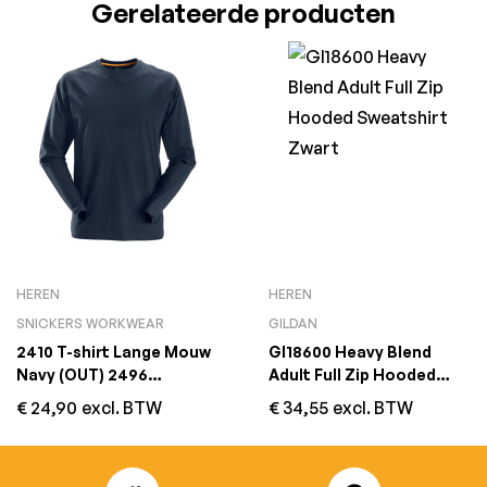
Gerelateerde producten
HEREN
HEREN
SNICKERS WORKWEAR
GILDAN
2410 T-shirt Lange Mouw
GI18600 Heavy Blend
Navy (OUT) 2496
Adult Full Zip Hooded
vervanger
Sweatshirt Zwart
€
24,90
excl. BTW
€
34,55
excl. BTW