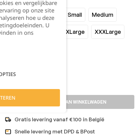
Maat:
okies en vergelijkbare
rvaring op onze site
XXSmall
XSmall
Small
Medium
nalyseren hoe u deze
etingdoeleinden. U
Large
XLarge
XXLarge
XXXLarge
vinden in ons
4XL
Kies je aantal:
OPTIES
TEREN
TOEVOEGEN AAN WINKELWAGEN
Gratis levering vanaf €100 in België
Snelle levering met DPD & BPost