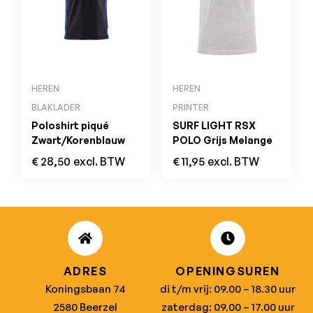
HEREN
HEREN
BLAKLADER
PRINTER
Poloshirt piqué
SURF LIGHT RSX
Zwart/Korenblauw
POLO Grijs Melange
€
28,50
excl. BTW
€
11,95
excl. BTW
ADRES
OPENINGSUREN
Koningsbaan 74
di t/m vrij: 09.00 – 18.30 uur
2580 Beerzel
zaterdag: 09.00 – 17.00 uur