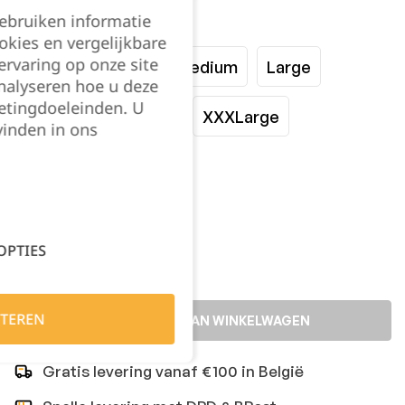
gebruiken informatie
Maat:
okies en vergelijkbare
rvaring op onze site
XSmall
Small
Medium
Large
nalyseren hoe u deze
etingdoeleinden. U
XLarge
XXLarge
XXXLarge
vinden in ons
XXXXLarge
Kies je aantal:
OPTIES
TEREN
TOEVOEGEN AAN WINKELWAGEN
Gratis levering vanaf €100 in België