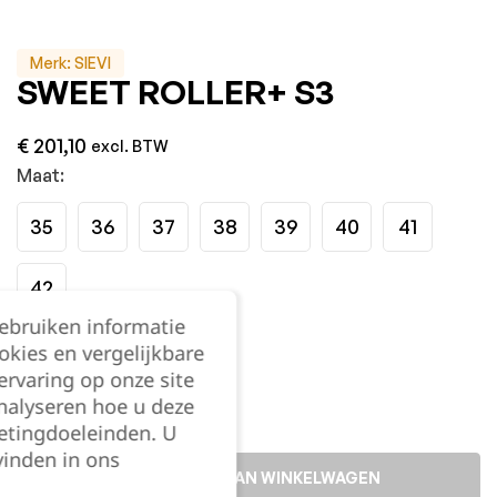
Merk:
SIEVI
SWEET ROLLER+ S3
€
201,10
excl. BTW
Maat:
35
36
37
38
39
40
41
42
gebruiken informatie
okies en vergelijkbare
Kies je aantal:
rvaring op onze site
nalyseren hoe u deze
etingdoeleinden. U
vinden in ons
TOEVOEGEN AAN WINKELWAGEN