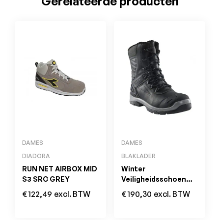
Gerelateerde producten
DAMES
DAMES
DIADORA
BLAKLADER
RUN NET AIRBOX MID
Winter
S3 SRC GREY
Veiligheidsschoen
2456 Elite S3 SRC
€
122,49
excl. BTW
€
190,30
excl. BTW
HRO ESD