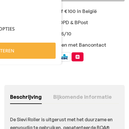
Gratis levering vanaf €100 in België
Snelle levering met DPD & BPost
OPTIES
Klanten geven ons 9,5/10
Veilig online afrekenen met Bancontact
TEREN
Beschrijving
Bijkomende informatie
De Sievi Roller is uitgerust met het duurzame en
eenvoudig te gebruiken, gepatenteerde BOA®