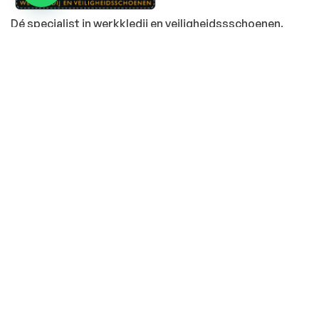
Dé specialist in werkkledij en veiligheidssschoenen.
MENU
PRODUCTEN
Home
Alle producten
Over ons
Veiligheidsschoenen
Duurzaamheid
Werkbroeken
Relatiegeschenken
Andere werkkledij