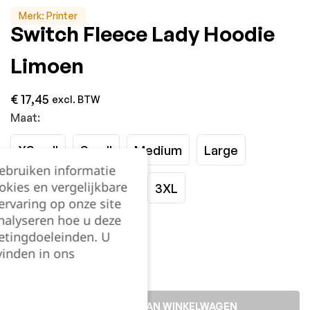
Merk:
Printer
Switch Fleece Lady Hoodie
Limoen
€
17,45
excl. BTW
Maat:
XSmall
Small
Medium
Large
gebruiken informatie
okies en vergelijkbare
XLarge
XXLarge
3XL
rvaring op onze site
nalyseren hoe u deze
Kies je aantal:
etingdoeleinden. U
vinden in ons
TOEVOEGEN AAN WINKELWAGEN