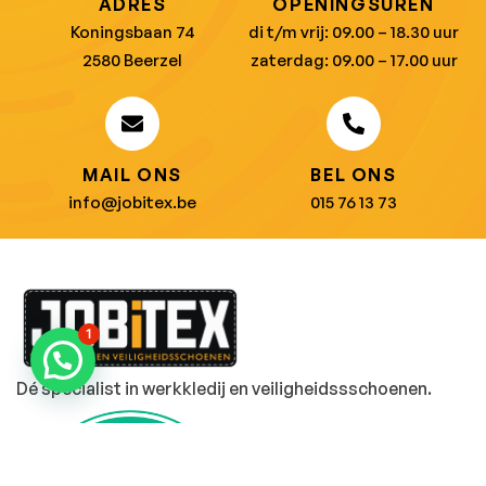
ADRES
OPENINGSUREN
Koningsbaan 74
di t/m vrij: 09.00 – 18.30 uur
2580 Beerzel
zaterdag: 09.00 – 17.00 uur
MAIL ONS
BEL ONS
info@jobitex.be
015 76 13 73
1
Dé specialist in werkkledij en veiligheidssschoenen.