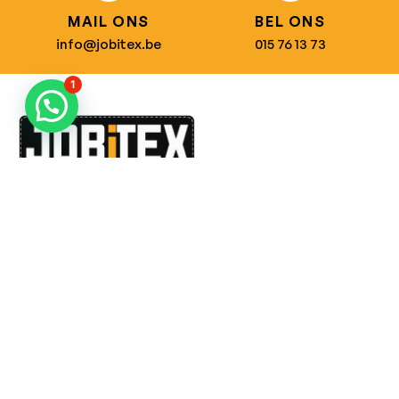
MAIL ONS
BEL ONS
info@jobitex.be
015 76 13 73
1
Dé specialist in werkkledij en veiligheidssschoenen.