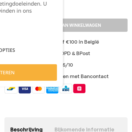
etingdoeleinden. U
vinden in ons
TOEVOEGEN AAN WINKELWAGEN
Gratis levering vanaf €100 in België
OPTIES
Snelle levering met DPD & BPost
Klanten geven ons 9,5/10
TEREN
Veilig online afrekenen met Bancontact
Beschrijving
Bijkomende informatie