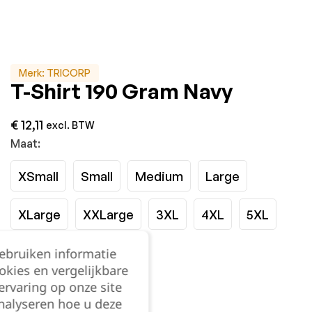
Merk:
TRICORP
T-Shirt 190 Gram Navy
€
12,11
excl. BTW
Maat:
XSmall
Small
Medium
Large
XLarge
XXLarge
3XL
4XL
5XL
gebruiken informatie
6XL
7XL
8XL
okies en vergelijkbare
rvaring op onze site
Kies je aantal:
nalyseren hoe u deze