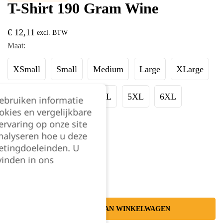
T-Shirt 190 Gram Wine
€
12,11
excl. BTW
Maat:
XSmall
Small
Medium
Large
XLarge
XXLarge
3XL
4XL
5XL
6XL
gebruiken informatie
okies en vergelijkbare
rvaring op onze site
7XL
8XL
nalyseren hoe u deze
etingdoeleinden. U
Kies je aantal:
vinden in ons
TOEVOEGEN AAN WINKELWAGEN