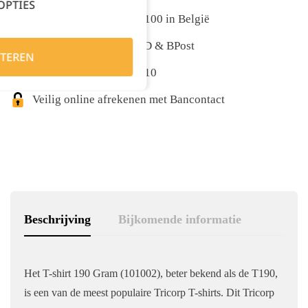
OPTIES
Gratis levering vanaf €100 in België
Snelle levering met DPD & BPost
TEREN
Klanten geven ons 9,5/10
Veilig online afrekenen met Bancontact
Beschrijving
Bijkomende informatie
Het T-shirt 190 Gram (101002), beter bekend als de T190,
is een van de meest populaire Tricorp T-shirts. Dit Tricorp