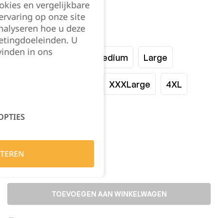
okies en vergelijkbare
rvaring op onze site
nalyseren hoe u deze
Maat:
etingdoeleinden. U
vinden in ons
XSmall
Small
Medium
Large
XLarge
XXLarge
XXXLarge
4XL
5XL
6XL
OPTIES
Kies je aantal:
TEREN
TOEVOEGEN AAN WINKELWAGEN