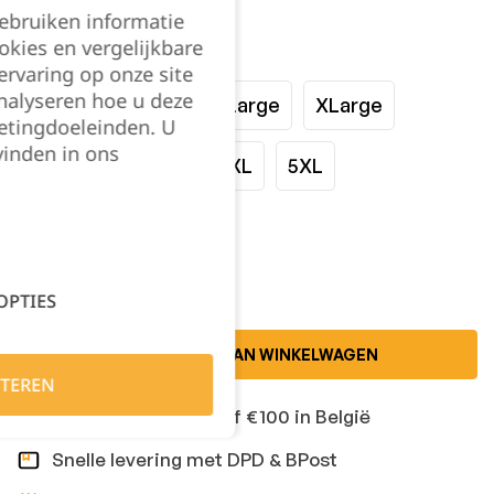
gebruiken informatie
okies en vergelijkbare
Maat:
rvaring op onze site
nalyseren hoe u deze
Small
Medium
Large
XLarge
etingdoeleinden. U
vinden in ons
XXLarge
3XL
4XL
5XL
Kies je aantal:
OPTIES
TOEVOEGEN AAN WINKELWAGEN
TEREN
Gratis levering vanaf €100 in België
Snelle levering met DPD & BPost