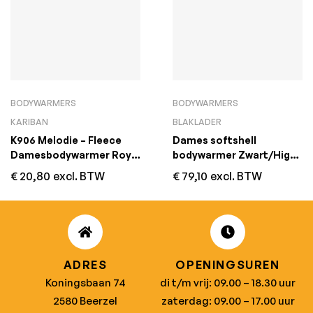
BODYWARMERS
BODYWARMERS
KARIBAN
BLAKLADER
K906 Melodie – Fleece
Dames softshell
Damesbodywarmer Royal
bodywarmer Zwart/High
Blue
Vis Geel
€
20,80
excl. BTW
€
79,10
excl. BTW
ADRES
OPENINGSUREN
Koningsbaan 74
di t/m vrij: 09.00 – 18.30 uur
2580 Beerzel
zaterdag: 09.00 – 17.00 uur