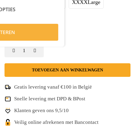
XXLarge
XXXLarge
XXXXLarge
OPTIES
XXXXXLarge
TEREN
Kies je aantal:
TOEVOEGEN AAN WINKELWAGEN
Gratis levering vanaf €100 in België
Snelle levering met DPD & BPost
Klanten geven ons 9,5/10
Veilig online afrekenen met Bancontact