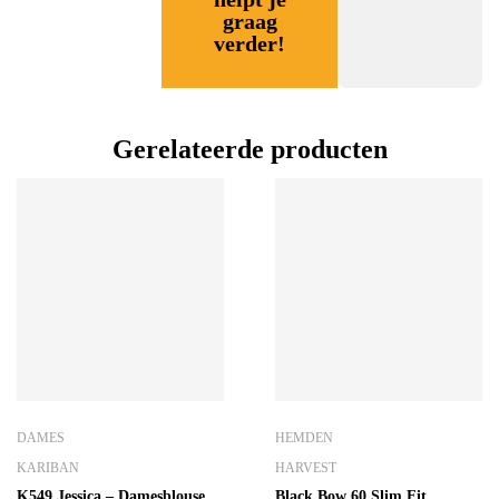
graag
verder!
Gerelateerde producten
DAMES
HEMDEN
KARIBAN
HARVEST
K549 Jessica – Damesblouse
Black Bow 60 Slim Fit