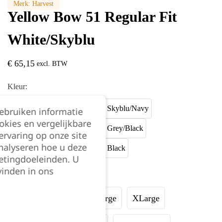
Merk:
Harvest
Yellow Bow 51 Regular Fit
White/Skyblu
€
65,15
excl. BTW
Kleur:
gebruiken informatie
okies en vergelijkbare
rvaring op onze site
nalyseren hoe u deze
etingdoeleinden. U
vinden in ons
Maat:
Small
Medium
Large
XLarge