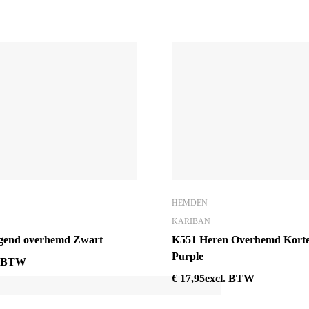
HEMDEN
KARIBAN
gend overhemd Zwart
K551 Heren Overhemd Kort
Purple
. BTW
€
17,95
excl. BTW