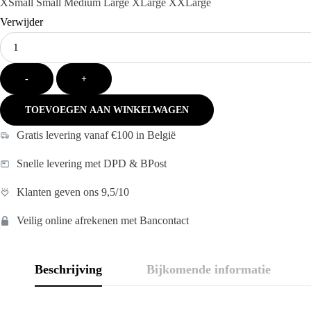
XSmall
Small
Medium
Large
XLarge
XXLarge
Verwijder
Kies
je
aantal:
-
+
TOEVOEGEN AAN WINKELWAGEN
Gratis levering vanaf €100 in België
Snelle levering met DPD & BPost
Klanten geven ons 9,5/10
Veilig online afrekenen met Bancontact
Beschrijving
Bijkomende informatie