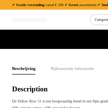
✔
Gratis verzending
vanaf € 100
✔
Groot
assortiment
✔
Snel
Zoeken:
Beschrijving
Bijkomende informatie
Description
De Yellow Bow 51 is een hoogwaardig hemd in een fijne gemêlee
60% organic cotton / 40% recycled polyester.