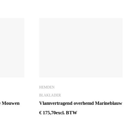
HEMDEN
BLAKLADER
e Mouwen
Vlamvertragend overhemd Marineblauw
€
175,70
excl. BTW