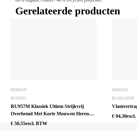
Gerelateerde producten
HEMDEN
HEMDEN
RUSSELL
BLAKLADER
RU957M Klassiek Ultiem Strijkvrij
Vlamvertra
Overhemd Met Korte Mouwen Heren
€
94,30
excl
Zwart
€
50,55
excl. BTW