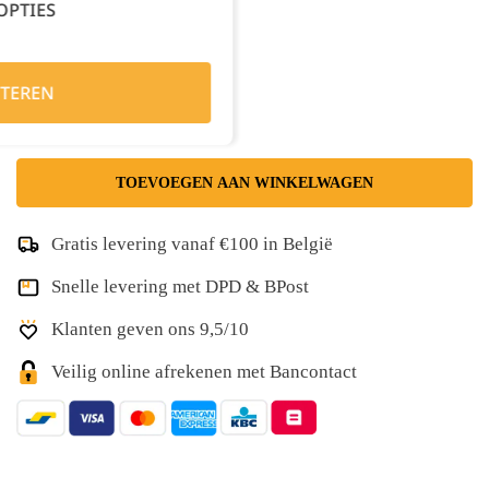
OPTIES
Kies je aantal:
TEREN
TOEVOEGEN AAN WINKELWAGEN
Gratis levering vanaf €100 in België
Snelle levering met DPD & BPost
Klanten geven ons 9,5/10
Veilig online afrekenen met Bancontact