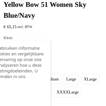
Yellow Bow 51 Women Sky
Blue/Navy
€
65,15
excl. BTW
Kleur:
gebruiken informatie
okies en vergelijkbare
rvaring op onze site
nalyseren hoe u deze
Maat:
etingdoeleinden. U
vinden in ons
XSmall
Small
Medium
Large
XLarge
XXLarge
XXXLarge
XXXXLarge
XXXXXLarge