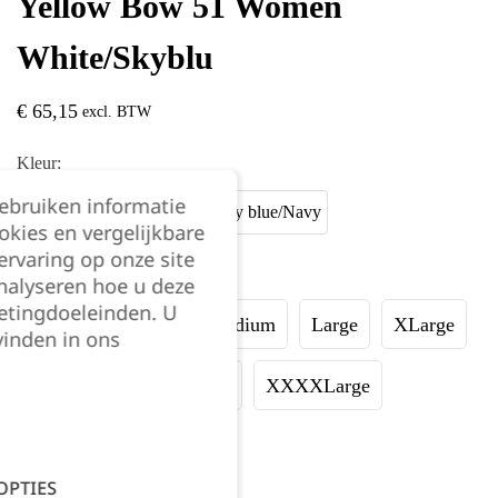
Yellow Bow 51 Women
White/Skyblu
€
65,15
excl. BTW
Kleur:
gebruiken informatie
okies en vergelijkbare
rvaring op onze site
Maat:
nalyseren hoe u deze
etingdoeleinden. U
XSmall
Small
Medium
Large
XLarge
vinden in ons
XXLarge
XXXLarge
XXXXLarge
XXXXXLarge
OPTIES