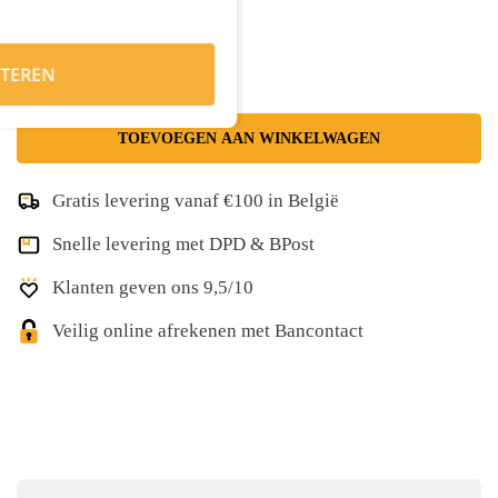
Kies je aantal:
TEREN
TOEVOEGEN AAN WINKELWAGEN
Gratis levering vanaf €100 in België
Snelle levering met DPD & BPost
Klanten geven ons 9,5/10
Veilig online afrekenen met Bancontact