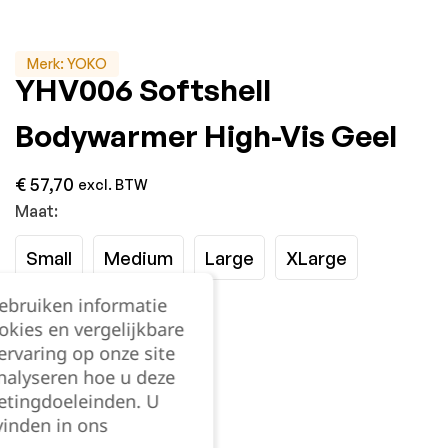
Merk:
YOKO
YHV006 Softshell
Bodywarmer High-Vis Geel
€
57,70
excl. BTW
Maat:
Small
Medium
Large
XLarge
gebruiken informatie
XXLarge
3XL
okies en vergelijkbare
rvaring op onze site
Kies je aantal:
nalyseren hoe u deze
etingdoeleinden. U
vinden in ons