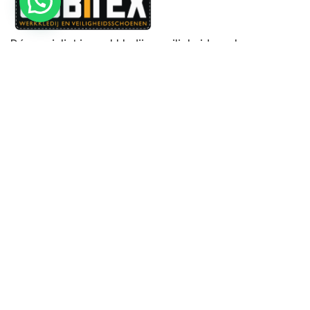
Dé specialist in werkkledij en veiligheidssschoenen.
MENU
PRODUCTEN
Home
Alle producten
Over ons
Veiligheidsschoenen
Duurzaamheid
Werkbroeken