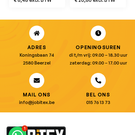
€
8,48
excl. BTW
€
20,80
excl. BTW
Fluorescent Orange
Royal Blue
ADRES
OPENINGSUREN
Koningsbaan 74
di t/m vrij: 09.00 – 18.30 uur
2580 Beerzel
zaterdag: 09.00 – 17.00 uur
MAIL ONS
BEL ONS
info@jobitex.be
015 76 13 73
1