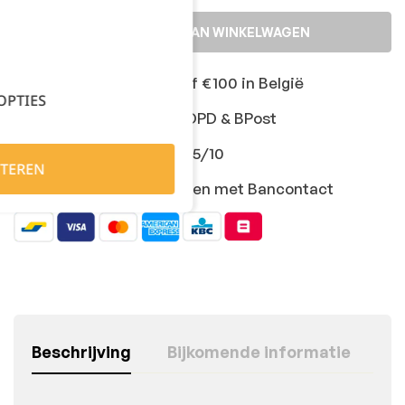
TOEVOEGEN AAN WINKELWAGEN
Gratis levering vanaf €100 in België
OPTIES
Snelle levering met DPD & BPost
Klanten geven ons 9,5/10
TEREN
Veilig online afrekenen met Bancontact
Beschrijving
Bijkomende informatie