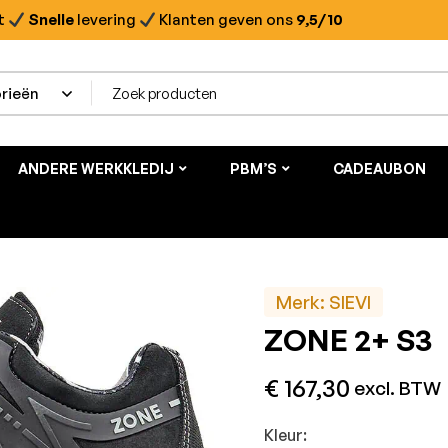
t
Snelle
levering
Klanten geven ons
9,5/10
ANDERE WERKKLEDIJ
PBM’S
CADEAUBON
Merk:
SIEVI
ZONE 2+ S3
€
167,30
excl. BTW
Kleur: