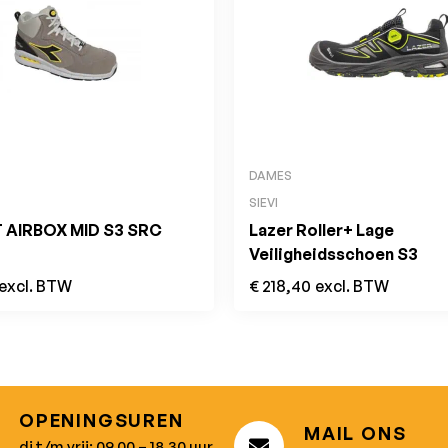
DAMES
SIEVI
 AIRBOX MID S3 SRC
Lazer Roller+ Lage
Veiligheidsschoen S3
excl. BTW
€
218,40
excl. BTW
OPENINGSUREN
MAIL ONS
di t/m vrij: 09.00 – 18.30 uur