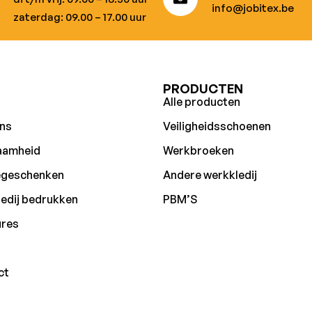
info@jobitex.be
zaterdag: 09.00 – 17.00 uur
U
PRODUCTEN
Alle producten
ns
Veiligheidsschoenen
aamheid
Werkbroeken
egeschenken
Andere werkkledij
edij bedrukken
PBM’S
ures
ct