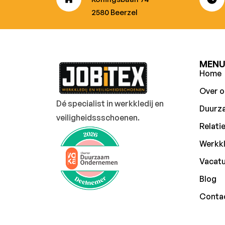
2580 Beerzel
MEN
Home
Over o
Dé specialist in werkkledij en
Duurz
veiligheidssschoenen.
Relati
Werkkl
Vacat
Blog
Conta