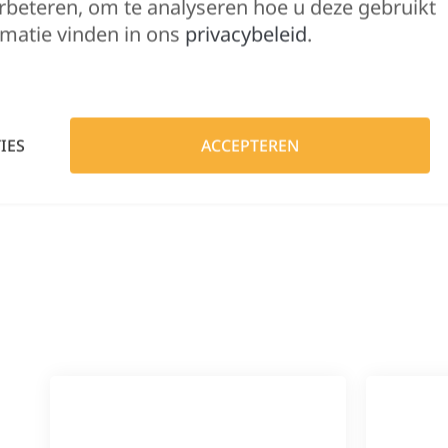
Hulp nodig?
rbeteren, om te analyseren hoe u deze gebruikt
matie vinden in ons
privacybeleid
.
Lennert helpt je 
IES
ACCEPTEREN