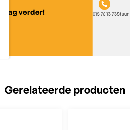
graag verder!
015 76 13 73
Stuur 
Gerelateerde producten