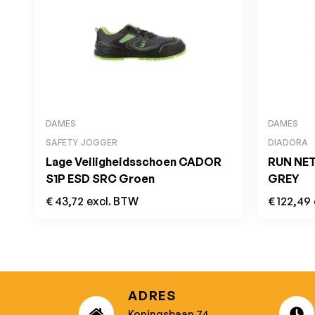
DAMES
DAMES
SAFETY JOGGER
DIADORA
Lage Veiligheidsschoen CADOR
RUN NET
S1P ESD SRC Groen
GREY
€
43,72
excl. BTW
€
122,49
ADRES
Koningsbaan 74