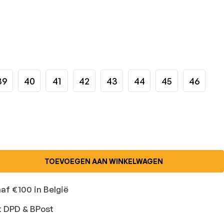
39
40
41
42
43
44
45
46
TOEVOEGEN AAN WINKELWAGEN
naf €100 in België
t DPD & BPost