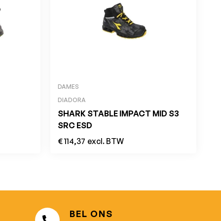
DAMES
DIADORA
SHARK STABLE IMPACT MID S3
SRC ESD
€
114,37
excl. BTW
BEL ONS