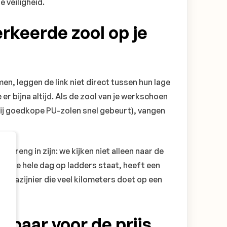
e veiligheid.
rkeerde zool op je
en, leggen de link niet direct tussen hun lage
e er bijna altijd. Als de zool van je werkschoen
t bij goedkope PU-zolen snel gebeurt), vangen
x streng in zijn: we kijken niet alleen naar de
die de hele dag op ladders staat, heeft een
agazijnier die veel kilometers doet op een
 paar voor de prijs