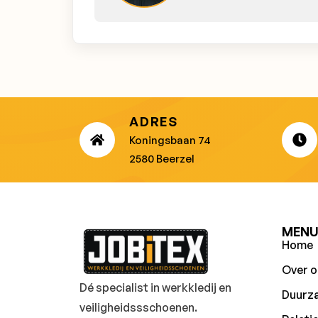
ADRES
Koningsbaan 74
2580 Beerzel
MEN
Home
Over o
Dé specialist in werkkledij en
Duurz
veiligheidssschoenen.