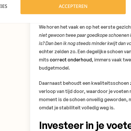
IES
ACCEPTEREN
van één?
We horen het vaak en op het eerste gezicht
niet gewoon twee paar goedkope schoenen ko
is? Dan ben ik nog steeds minder kwijt dan vo
echter zelden zo. Een degelijke schoen van
mits
correct onderhoud
, immers vaak twe
budgetmodel.
Daarnaast behoudt een kwaliteitsschoen 
verloop van tijd door, waardoor je voeten 
moment is de schoen onveilig geworden, n
omdat je stabiliteit volledig weg is.
Investeer in je voe