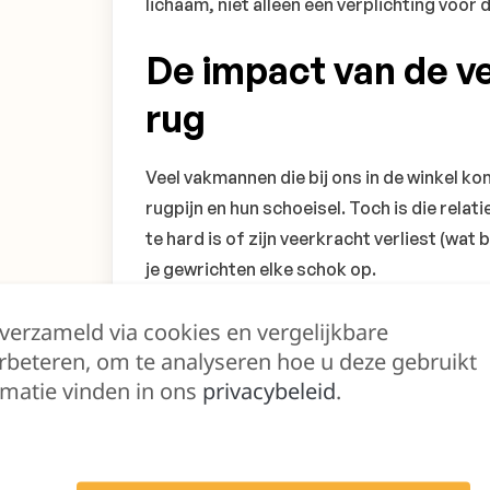
lichaam, niet alleen een verplichting voor d
De impact van de ve
rug
Veel vakmannen die bij ons in de winkel kom
rugpijn en hun schoeisel. Toch is die relati
te hard is of zijn veerkracht verliest (wa
je gewrichten elke schok op.
Dit is een van die punten waar we bij Jobite
 verzameld via cookies en vergelijkbare
maat, maar ook naar hoe je staat. Iemand 
rbeteren, om te analyseren hoe u deze gebruikt
matie vinden in ons
privacybeleid
.
heel andere ondersteuning nodig dan een m
vlakke betonvloer.
Duurzaamheid: twee