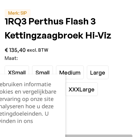
Merk:
SIP
1RQ3 Perthus Flash 3
Kettingzaagbroek Hi-Viz
€
135,40
excl. BTW
Maat:
XSmall
Small
Medium
Large
gebruiken informatie
XLarge
XXLarge
XXXLarge
okies en vergelijkbare
rvaring op onze site
nalyseren hoe u deze
Kies je aantal:
etingdoeleinden. U
vinden in ons