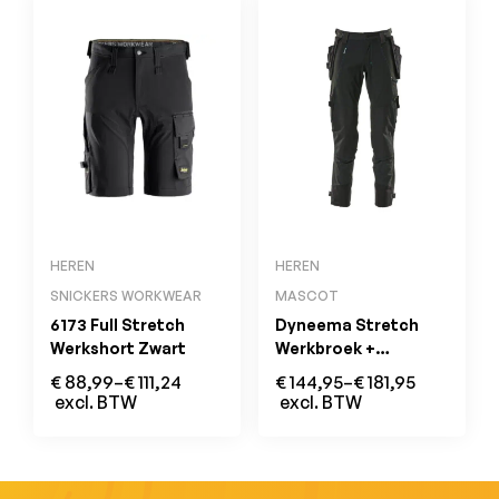
HEREN
HEREN
SNICKERS WORKWEAR
MASCOT
6173 Full Stretch
Dyneema Stretch
Werkshort Zwart
Werkbroek +
Afneembare
€
88,99
–
€
111,24
€
144,95
–
€
181,95
Holsterzakken Zwart
excl. BTW
excl. BTW