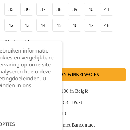
35
36
37
38
39
40
41
42
43
44
45
46
47
48
Kies je aantal:
gebruiken informatie
okies en vergelijkbare
rvaring op onze site
nalyseren hoe u deze
TOEVOEGEN AAN WINKELWAGEN
etingdoeleinden. U
vinden in ons
Gratis levering vanaf €100 in België
Snelle levering met DPD & BPost
Klanten geven ons 9,5/10
OPTIES
Veilig online afrekenen met Bancontact