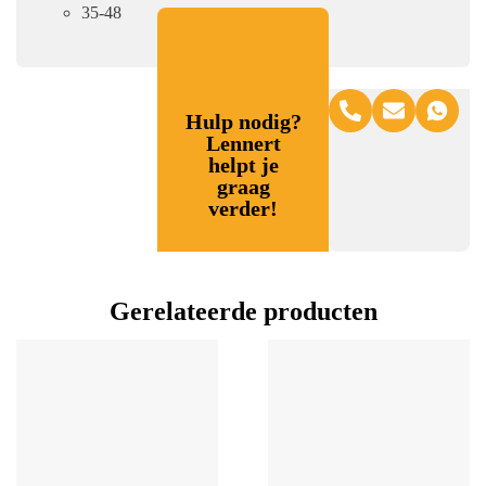
35-48
Hulp nodig?
Lennert
helpt je
graag
verder!
Gerelateerde producten