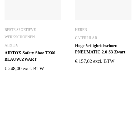
BESTE SPORTIEVE
HEREN
WERKSCHOENEN
CATERPILAR
AIRTOX
Hoge Veiligheidsschoen
PNEUMATIC 2.0 S3 Zwart
AIRTOX Safety Shoe TX66
BLAUW/ZWART
€
157,02
excl. BTW
€
248,00
excl. BTW
ADRES
OPENINGSUREN
Koningsbaan 74
di t/m vrij: 09.00 – 18.30 uur
2580 Beerzel
zaterdag: 09.00 – 17.00 uur