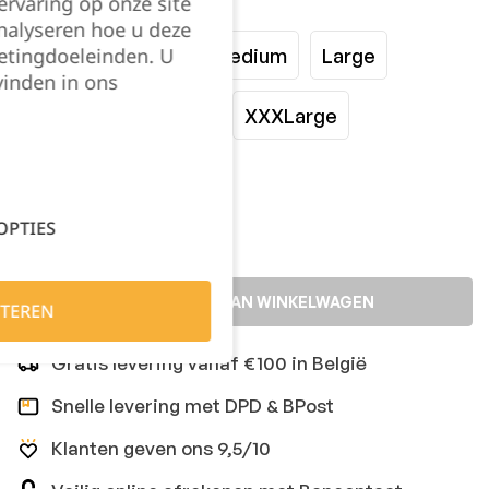
rvaring op onze site
Maat:
nalyseren hoe u deze
etingdoeleinden. U
XSmall
Small
Medium
Large
vinden in ons
XLarge
XXLarge
XXXLarge
Kies je aantal:
OPTIES
TOEVOEGEN AAN WINKELWAGEN
TEREN
Gratis levering vanaf €100 in België
Snelle levering met DPD & BPost
Klanten geven ons 9,5/10