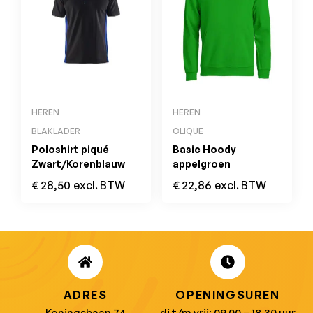
HEREN
HEREN
BLAKLADER
CLIQUE
Poloshirt piqué
Basic Hoody
Zwart/Korenblauw
appelgroen
€
28,50
excl. BTW
€
22,86
excl. BTW
ADRES
OPENINGSUREN
Koningsbaan 74
di t/m vrij: 09.00 – 18.30 uur