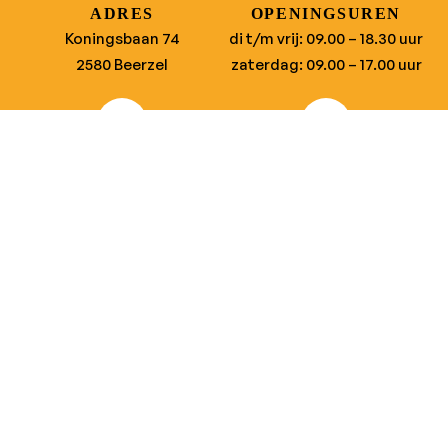
ADRES
OPENINGSUREN
Koningsbaan 74
di t/m vrij: 09.00 – 18.30 uur
2580 Beerzel
zaterdag: 09.00 – 17.00 uur
MAIL ONS
BEL ONS
info@jobitex.be
015 76 13 73
Dé specialist in werkkledij en veiligheidssschoenen.
MENU
PRODUCTEN
Home
Alle producten