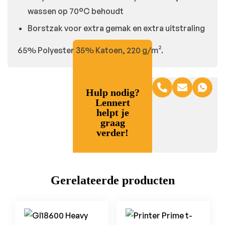
wassen op 70°C behoudt
Borstzak voor extra gemak en extra uitstraling
65% Polyester 35% Katoen, 220 g/m².
Hulp nodig?
Lennert
helpt je
graag
verder!
Gerelateerde producten