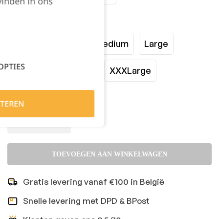
vinden in ons
Maat:
XSmall
Small
Medium
Large
OPTIES
XLarge
XXLarge
XXXLarge
Kies je aantal:
TEREN
TOEVOEGEN AAN WINKELWAGEN
Gratis levering vanaf €100 in België
Snelle levering met DPD & BPost