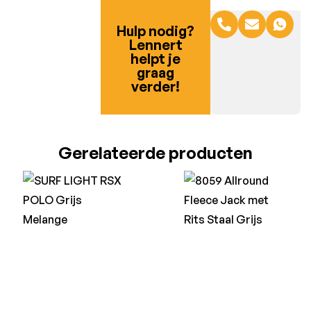
Hulp nodig?
Lennert
helpt je
graag
verder!
Gerelateerde producten