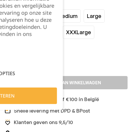
Maat:
okies en vergelijkbare
rvaring op onze site
XSmall
Small
Medium
Large
nalyseren hoe u deze
etingdoeleinden. U
XLarge
XXLarge
XXXLarge
vinden in ons
Kies je aantal:
OPTIES
TOEVOEGEN AAN WINKELWAGEN
TEREN
Gratis levering vanaf €100 in België
Snelle levering met DPD & BPost
Klanten geven ons 9,5/10