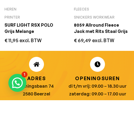
HEREN
FLEECES
PRINTER
SNICKERS WORKWEAR
SURF LIGHT RSX POLO
8059 Allround Fleece
Grijs Melange
Jack met Rits Staal Grijs
€
11,95
excl. BTW
€
69,49
excl. BTW
1
ADRES
OPENINGSUREN
Koningsbaan 74
di t/m vrij: 09.00 – 18.30 uur
2580 Beerzel
zaterdag: 09.00 – 17.00 uur
MAIL ONS
BEL ONS
info@jobitex.be
015 76 13 73