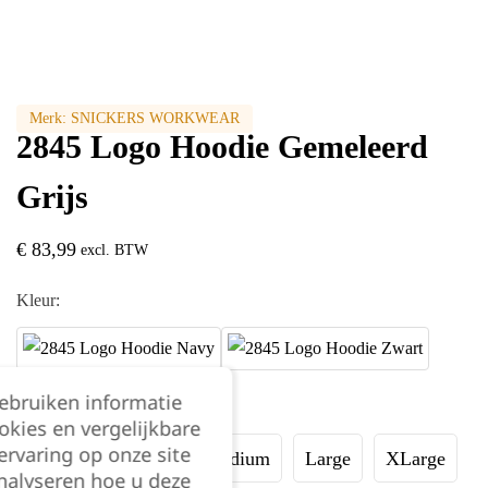
Merk:
SNICKERS WORKWEAR
2845 Logo Hoodie Gemeleerd
Grijs
€
83,99
excl. BTW
Kleur:
gebruiken informatie
Maat:
okies en vergelijkbare
rvaring op onze site
XSmall
Small
Medium
Large
XLarge
nalyseren hoe u deze