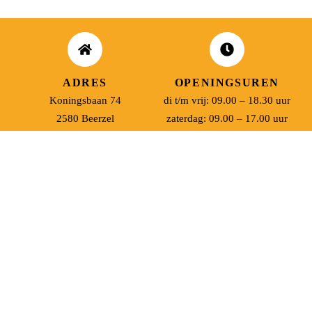
ADRES
OPENINGSUREN
Koningsbaan 74
di t/m vrij: 09.00 – 18.30 uur
2580 Beerzel
zaterdag: 09.00 – 17.00 uur
MAIL ONS
BEL ONS
info@jobitex.be
015 76 13 73
Dé specialist in werkkledij en veiligheidssschoenen.