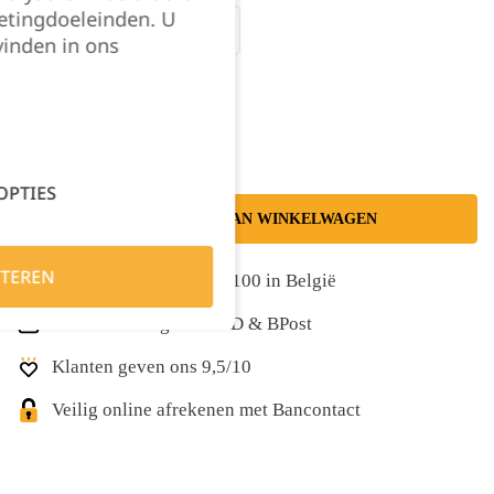
etingdoeleinden. U
XXLarge
XXXLarge
vinden in ons
Kies je aantal:
OPTIES
TOEVOEGEN AAN WINKELWAGEN
TEREN
Gratis levering vanaf €100 in België
Snelle levering met DPD & BPost
Klanten geven ons 9,5/10
Veilig online afrekenen met Bancontact