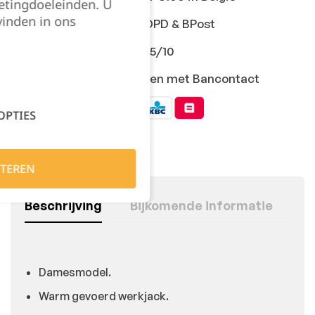
etingdoeleinden. U
vinden in ons
Snelle levering met DPD & BPost
Klanten geven ons 9,5/10
Veilig online afrekenen met Bancontact
OPTIES
TEREN
Beschrijving
Bijkomende informatie
Damesmodel.
Warm gevoerd werkjack.