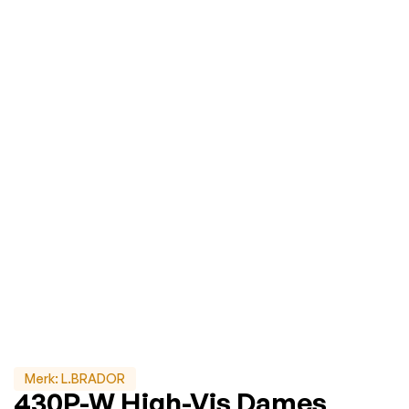
Merk:
L.BRADOR
430P-W High-Vis Dames