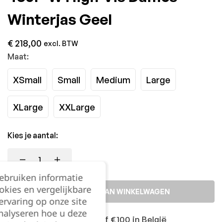
Winterjas Geel
€
218,00
excl. BTW
Maat:
XSmall
Small
Medium
Large
XLarge
XXLarge
Kies je aantal:
gebruiken informatie
okies en vergelijkbare
TOEVOEGEN AAN WINKELWAGEN
rvaring op onze site
nalyseren hoe u deze
Gratis levering vanaf €100 in België