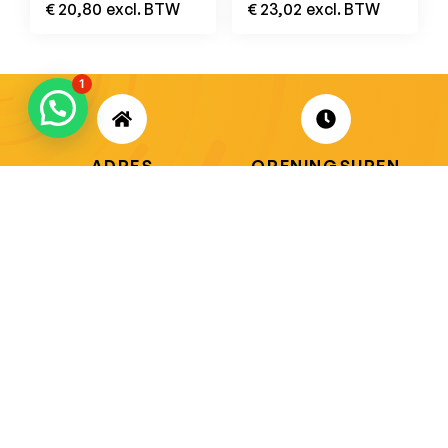
€
20,80
excl. BTW
€
23,02
excl. BTW
Royal Blue
Black
1
ADRES
OPENINGSUREN
Koningsbaan 74
di t/m vrij: 09.00 – 18.30 uur
2580 Beerzel
zaterdag: 09.00 – 17.00 uur
MAIL ONS
BEL ONS
info@jobitex.be
015 76 13 73