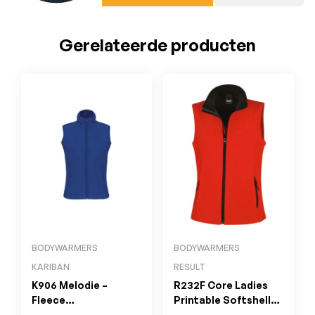
Gerelateerde producten
BODYWARMERS
BODYWARMERS
KARIBAN
RESULT
K906 Melodie –
R232F Core Ladies
Fleece
Printable Softshell
Damesbodywarmer
Bodywarmer Red /