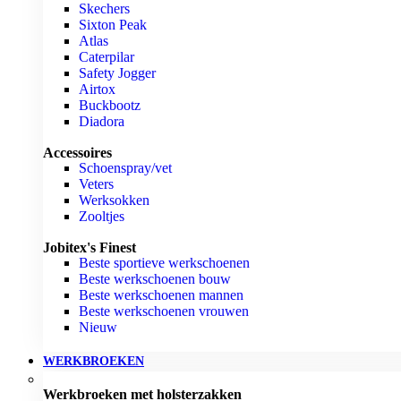
Skechers
Sixton Peak
Atlas
Caterpilar
Safety Jogger
Airtox
Buckbootz
Diadora
Accessoires
Schoenspray/vet
Veters
Werksokken
Zooltjes
Jobitex's Finest
Beste sportieve werkschoenen
Beste werkschoenen bouw
Beste werkschoenen mannen
Beste werkschoenen vrouwen
Nieuw
WERKBROEKEN
Werkbroeken met holsterzakken