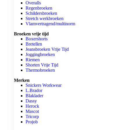
Overalls
Regenbroeken
Schildersbroeken
Stretch werkbroeken
Vlamvertragend/multinorm
Broeken vrije tijd
Boxershorts
Bretellen
Jeansbroeken Vrije Tijd
Joggingbroeken
Riemen
Shorten Vrije Tijd
Thermobroeken
Merken
Snickers Workwear
L.Brador
Blaklader
Dassy
Herock
Mascot
Tricorp
Projob