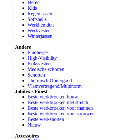
Heren
Kids
Regenjassen
Softshells
Werkhemden
Werkvesten
Winterjassen
Andere
Fluohesjes
High-Visibility
Koksvesten
Medische schorten
Schorten
Thermisch Ondergoed
Vlamvertragend/Multinorm
Jobitex's Finest
Beste werkbroeken bouw
Beste werkbroeken met stretch
Beste werkbroeken voor mannen
Beste werkbroeken voor vrouwen
Beste werkshorten
Nieuw
Accessoires