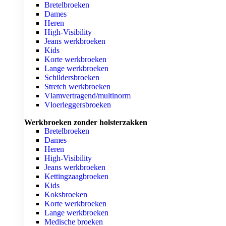
Bretelbroeken
Dames
Heren
High-Visibility
Jeans werkbroeken
Kids
Korte werkbroeken
Lange werkbroeken
Schildersbroeken
Stretch werkbroeken
Vlamvertragend/multinorm
Vloerleggersbroeken
Werkbroeken zonder holsterzakken
Bretelbroeken
Dames
Heren
High-Visibility
Jeans werkbroeken
Kettingzaagbroeken
Kids
Koksbroeken
Korte werkbroeken
Lange werkbroeken
Medische broeken