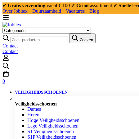
✔
Gratis verzending
vanaf € 100
✔
Groot
assortiment
✔
Snelle
lev
Over Jobitex
Duurzaamheid
Vacatures
Blog
Zoeken
Contact
Contact
0
VEILIGHEIDSSCHOENEN
Veiligheidsschoenen
Dames
Heren
Hoge Veiligheidsschoenen
Lage Veiligheidsschoenen
S1 Veiligheidsschoenen
S1P Veiligheidsschoenen