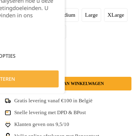
nalyseren hoe u deze
Maat:
etingdoeleinden. U
vinden in ons
XSmall
Small
Medium
Large
XLarge
XXLarge
XXXLarge
Kies je aantal:
OPTIES
TEREN
TOEVOEGEN AAN WINKELWAGEN
Gratis levering vanaf €100 in België
Snelle levering met DPD & BPost
Klanten geven ons 9,5/10