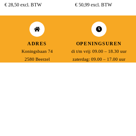
€
28,50
excl. BTW
€
50,99
excl. BTW
ADRES
OPENINGSUREN
Koningsbaan 74
di t/m vrij: 09.00 – 18.30 uur
2580 Beerzel
zaterdag: 09.00 – 17.00 uur
MAIL ONS
BEL ONS
info@jobitex.be
015 76 13 73
Dé specialist in werkkledij en veiligheidssschoenen.