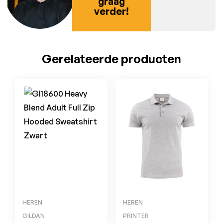
graag
verder!
Gerelateerde producten
HEREN
HEREN
GILDAN
PRINTER