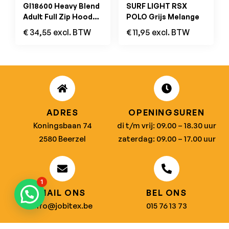
GI18600 Heavy Blend
SURF LIGHT RSX
Adult Full Zip Hooded
POLO Grijs Melange
Sweatshirt Zwart
€
34,55
excl. BTW
€
11,95
excl. BTW
ADRES
OPENINGSUREN
Koningsbaan 74
di t/m vrij: 09.00 – 18.30 uur
2580 Beerzel
zaterdag: 09.00 – 17.00 uur
1
MAIL ONS
BEL ONS
info@jobitex.be
015 76 13 73