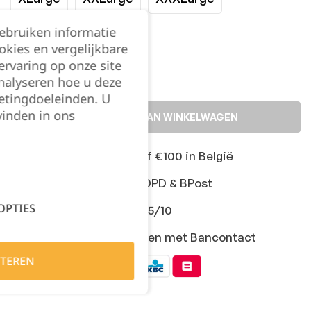
gebruiken informatie
Kies je aantal:
okies en vergelijkbare
rvaring op onze site
nalyseren hoe u deze
etingdoeleinden. U
vinden in ons
TOEVOEGEN AAN WINKELWAGEN
Gratis levering vanaf €100 in België
Snelle levering met DPD & BPost
OPTIES
Klanten geven ons 9,5/10
Veilig online afrekenen met Bancontact
TEREN