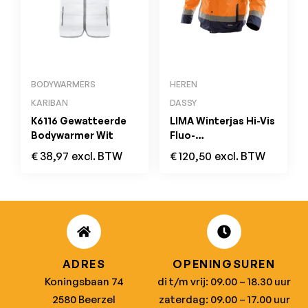
BODYWARMERS
HEREN
KARIBAN
DASSY
K6116 Gewatteerde
LIMA Winterjas Hi-Vis
Bodywarmer Wit
Fluo-
oranje/Marineblauw
€
38,97
excl. BTW
€
120,50
excl. BTW
ADRES
OPENINGSUREN
Koningsbaan 74
di t/m vrij: 09.00 – 18.30 uur
2580 Beerzel
zaterdag: 09.00 – 17.00 uur