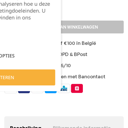
nalyseren hoe u deze
etingdoeleinden. U
vinden in ons
TOEVOEGEN AAN WINKELWAGEN
Gratis levering vanaf €100 in België
Snelle levering met DPD & BPost
OPTIES
Klanten geven ons 9,5/10
Veilig online afrekenen met Bancontact
TEREN