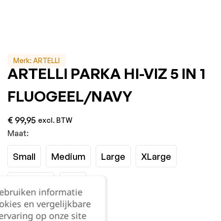
Merk:
ARTELLI
ARTELLI PARKA HI-VIZ 5 IN 1
FLUOGEEL/NAVY
€
99,95
excl. BTW
Maat:
Small
Medium
Large
XLarge
XXLarge
3XL
gebruiken informatie
okies en vergelijkbare
Kies je aantal:
rvaring op onze site