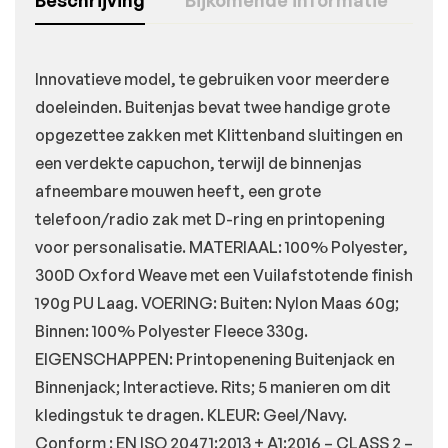
Beschrijving
Bijkomende informatie
Innovatieve model, te gebruiken voor meerdere
doeleinden. Buitenjas bevat twee handige grote
opgezettee zakken met Klittenband sluitingen en
een verdekte capuchon, terwijl de binnenjas
afneembare mouwen heeft, een grote
telefoon/radio zak met D-ring en printopening
voor personalisatie. MATERIAAL: 100% Polyester,
300D Oxford Weave met een Vuilafstotende finish
190g PU Laag. VOERING: Buiten: Nylon Maas 60g;
Binnen: 100% Polyester Fleece 330g.
EIGENSCHAPPEN: Printopenening Buitenjack en
Binnenjack; Interactieve. Rits; 5 manieren om dit
kledingstuk te dragen. KLEUR: Geel/Navy.
Conform : EN ISO 20471:2013 + A1:2016 – CLASS 2 –