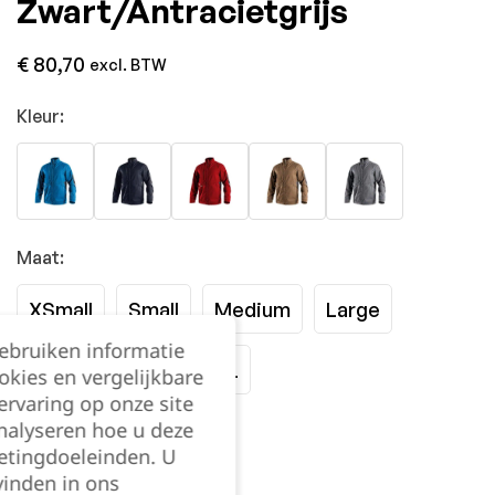
Zwart/Antracietgrijs
€
80,70
excl. BTW
Kleur:
Maat:
XSmall
Small
Medium
Large
gebruiken informatie
XLarge
2XL
3XL
okies en vergelijkbare
rvaring op onze site
nalyseren hoe u deze
Kies je aantal:
etingdoeleinden. U
vinden in ons