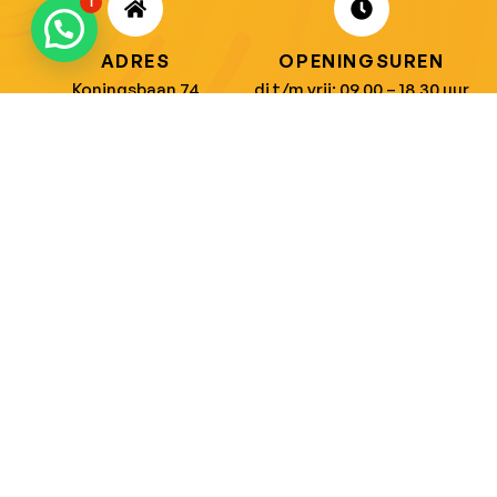
1
ADRES
OPENINGSUREN
Koningsbaan 74
di t/m vrij: 09.00 – 18.30 uur
2580 Beerzel
zaterdag: 09.00 – 17.00 uur
MAIL ONS
BEL ONS
info@jobitex.be
015 76 13 73
Dé specialist in werkkledij en veiligheidssschoenen.