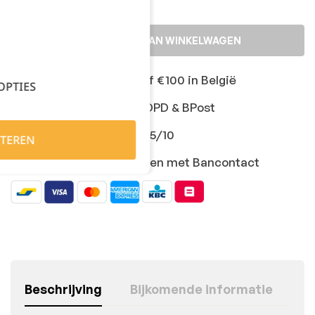
TOEVOEGEN AAN WINKELWAGEN
Gratis levering vanaf €100 in België
OPTIES
Snelle levering met DPD & BPost
Klanten geven ons 9,5/10
TEREN
Veilig online afrekenen met Bancontact
Beschrijving
Bijkomende informatie