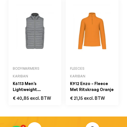
BODYWARMERS
FLEECES
KARIBAN
KARIBAN
K6113 Men’s
K912 Enzo – Fleece
Lightweight
Met Ritskraag Oranje
Sleeveless Down
€
40,85
excl. BTW
€
21,15
excl. BTW
Jacket Marl Silver