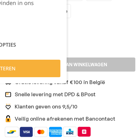
vinden in ons
XXLarge
XXXLarge
Kies je aantal:
OPTIES
TOEVOEGEN AAN WINKELWAGEN
TEREN
Gratis levering vanaf €100 in België
Snelle levering met DPD & BPost
Klanten geven ons 9,5/10
Veilig online afrekenen met Bancontact