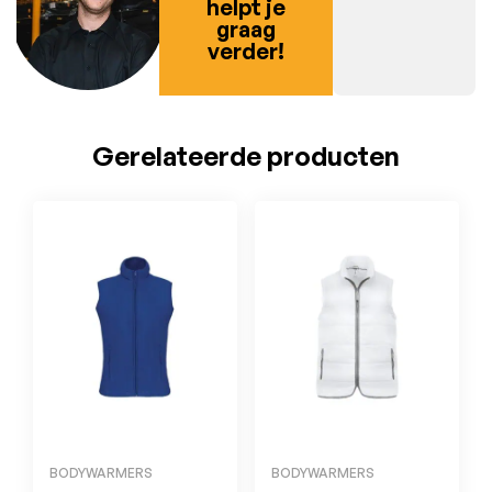
helpt je
graag
verder!
Gerelateerde producten
BODYWARMERS
BODYWARMERS