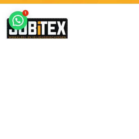
1
Dé specialist in werkkledij en veiligheidssschoenen.
MENU
PRODUCTEN
Home
Alle producten