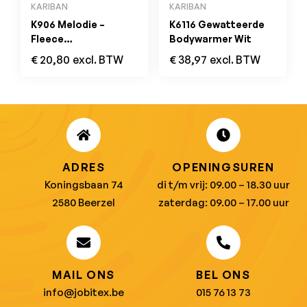
KARIBAN
KARIBAN
K906 Melodie –
K6116 Gewatteerde
Fleece
Bodywarmer Wit
Damesbodywarmer
€
20,80
excl. BTW
€
38,97
excl. BTW
Royal Blue
ADRES
OPENINGSUREN
Koningsbaan 74
di t/m vrij: 09.00 – 18.30 uur
2580 Beerzel
zaterdag: 09.00 – 17.00 uur
MAIL ONS
BEL ONS
info@jobitex.be
015 76 13 73