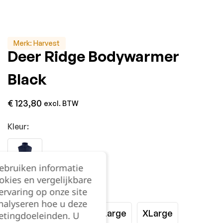
Merk:
Harvest
Deer Ridge Bodywarmer
Black
€
123,80
excl. BTW
Kleur:
gebruiken informatie
okies en vergelijkbare
Maat:
rvaring op onze site
nalyseren hoe u deze
Small
Medium
Large
XLarge
etingdoeleinden. U