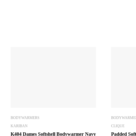
BODYWARMERS
BODYWARME
KARIBAN
CLIQUE
K404 Dames Softshell Bodywarmer Navy
Padded Sof