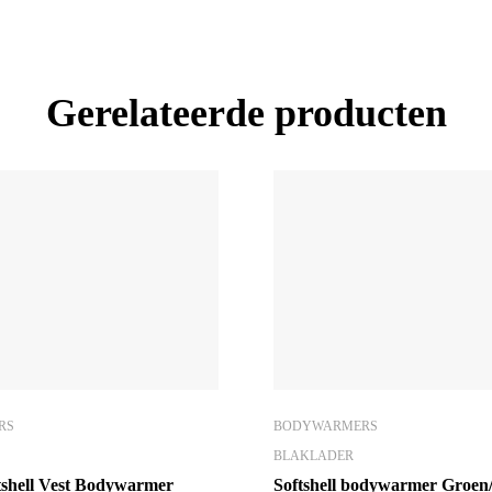
Gerelateerde producten
RS
BODYWARMERS
BLAKLADER
tshell Vest Bodywarmer
Softshell bodywarmer Groen