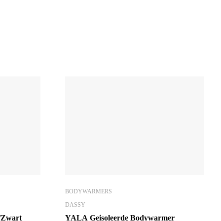
BODYWARMERS
DASSY
/Zwart
YALA Geisoleerde Bodywarmer