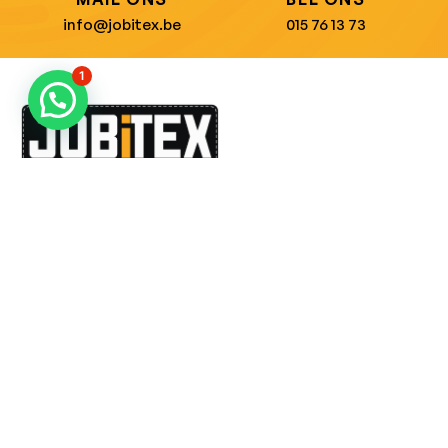
info@jobitex.be
015 76 13 73
1
Dé specialist in werkkledij en veiligheidssschoenen.