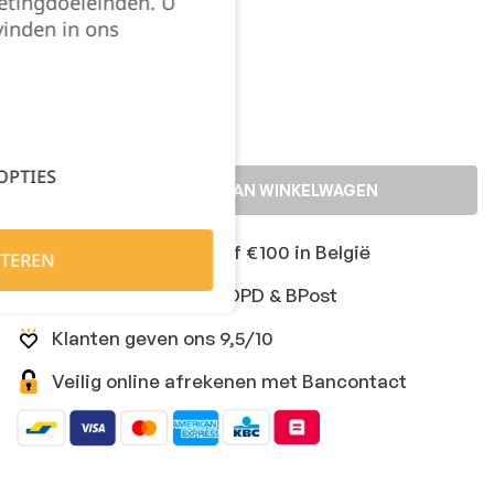
etingdoeleinden. U
XXLarge
vinden in ons
Kies je aantal:
OPTIES
TOEVOEGEN AAN WINKELWAGEN
Gratis levering vanaf €100 in België
TEREN
Snelle levering met DPD & BPost
Klanten geven ons 9,5/10
Veilig online afrekenen met Bancontact