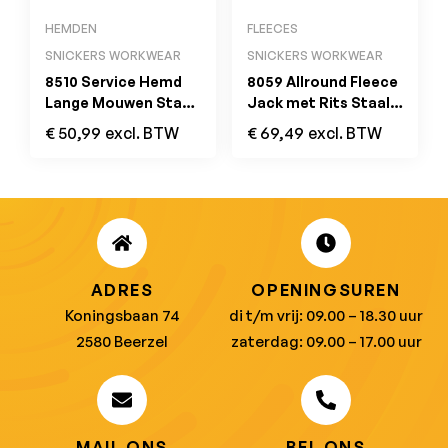
HEMDEN
FLEECES
SNICKERS WORKWEAR
SNICKERS WORKWEAR
8510 Service Hemd
8059 Allround Fleece
Lange Mouwen Staal
Jack met Rits Staal
Grijs
Grijs
€
50,99
excl. BTW
€
69,49
excl. BTW
ADRES
OPENINGSUREN
Koningsbaan 74
di t/m vrij: 09.00 – 18.30 uur
2580 Beerzel
zaterdag: 09.00 – 17.00 uur
MAIL ONS
BEL ONS