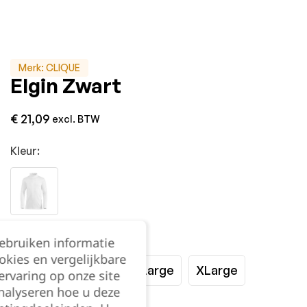
Merk:
CLIQUE
Elgin Zwart
€
21,09
excl. BTW
Kleur:
Maat:
gebruiken informatie
okies en vergelijkbare
Small
Medium
Large
XLarge
rvaring op onze site
nalyseren hoe u deze