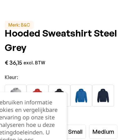
Merk:
B&C
Hooded Sweatshirt Steel
Grey
€
36,15
excl. BTW
Kleur:
gebruiken informatie
okies en vergelijkbare
rvaring op onze site
Maat:
nalyseren hoe u deze
XXSmall
XSmall
Small
Medium
etingdoeleinden. U
vinden in ons