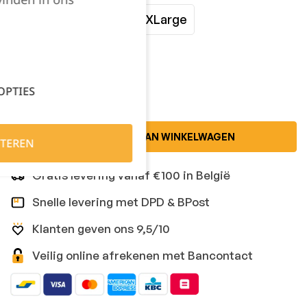
Large
XLarge
XXLarge
Kies je aantal:
OPTIES
TOEVOEGEN AAN WINKELWAGEN
TEREN
Gratis levering vanaf €100 in België
Snelle levering met DPD & BPost
Klanten geven ons 9,5/10
Veilig online afrekenen met Bancontact