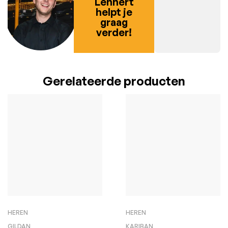
Lennert
helpt je
graag
verder!
Gerelateerde producten
HEREN
HEREN
GILDAN
KARIBAN