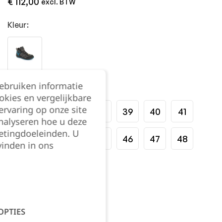
€
112,00
excl. BTW
Kleur:
gebruiken informatie
Maat:
okies en vergelijkbare
rvaring op onze site
35
36
37
38
39
40
41
nalyseren hoe u deze
etingdoeleinden. U
42
43
44
45
46
47
48
vinden in ons
49
Kies je aantal:
OPTIES