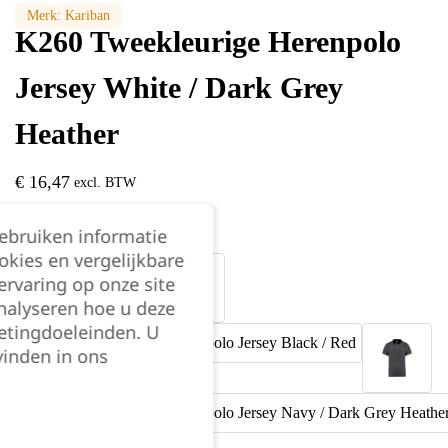
Merk:
Kariban
K260 Tweekleurige Herenpolo
Jersey White / Dark Grey
Heather
€
16,47
excl. BTW
Kleur:
gebruiken informatie
okies en vergelijkbare
rvaring op onze site
nalyseren hoe u deze
etingdoeleinden. U
vinden in ons