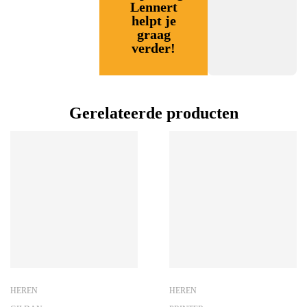
Lennert
helpt je
graag
verder!
Gerelateerde producten
HEREN
HEREN