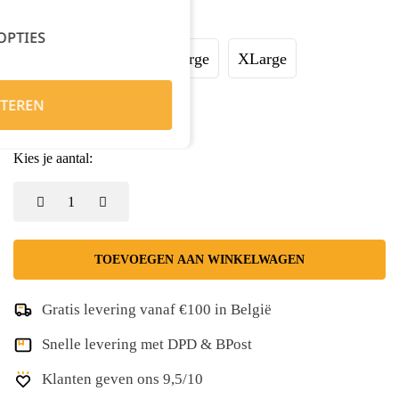
Maat:
OPTIES
Small
Medium
Large
XLarge
TEREN
XXLarge
3XL
Kies je aantal:
TOEVOEGEN AAN WINKELWAGEN
Gratis levering vanaf €100 in België
Snelle levering met DPD & BPost
Klanten geven ons 9,5/10