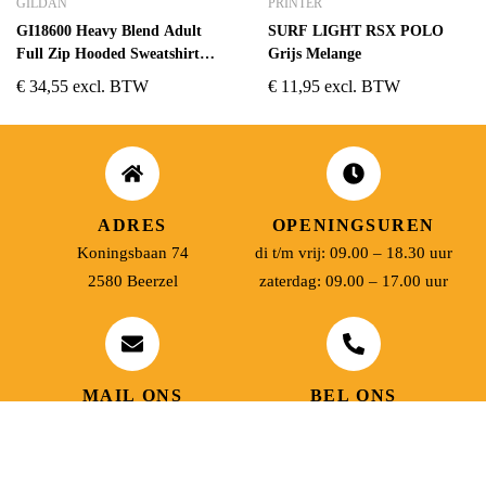
GILDAN
PRINTER
GI18600 Heavy Blend Adult
SURF LIGHT RSX POLO
Full Zip Hooded Sweatshirt
Grijs Melange
Zwart
€
34,55
excl. BTW
€
11,95
excl. BTW
ADRES
OPENINGSUREN
Koningsbaan 74
di t/m vrij: 09.00 – 18.30 uur
2580 Beerzel
zaterdag: 09.00 – 17.00 uur
MAIL ONS
BEL ONS
info@jobitex.be
015 76 13 73