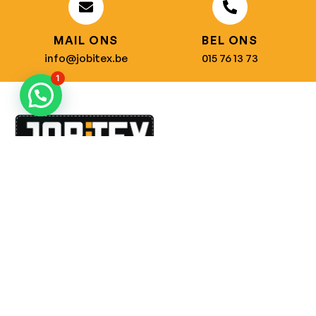
MAIL ONS
BEL ONS
info@jobitex.be
015 76 13 73
1
Dé specialist in werkkledij en veiligheidssschoenen.
MENU
PRODUCTEN
Home
Alle producten
Over ons
Veiligheidsschoenen
Duurzaamheid
Werkbroeken