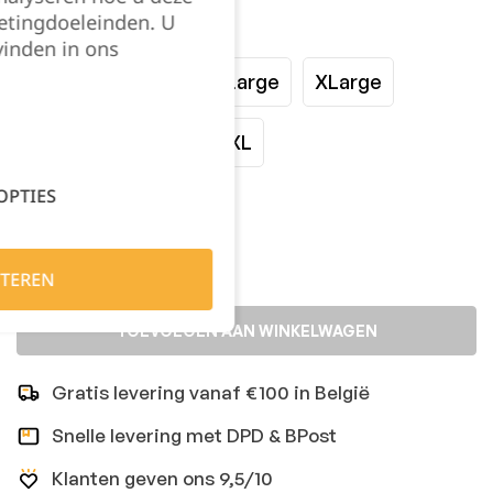
etingdoeleinden. U
Maat:
vinden in ons
Small
Medium
Large
XLarge
XXLarge
3XL
4XL
OPTIES
Kies je aantal:
TEREN
TOEVOEGEN AAN WINKELWAGEN
Gratis levering vanaf €100 in België
Snelle levering met DPD & BPost
Klanten geven ons 9,5/10