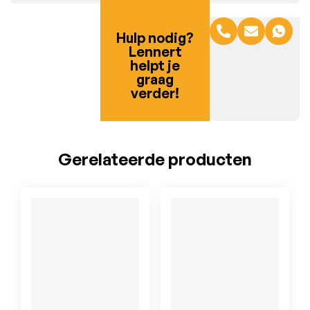
Hulp nodig?
Lennert
helpt je
graag
verder!
Gerelateerde producten