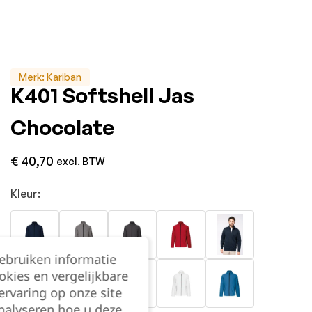
Merk:
Kariban
K401 Softshell Jas
Chocolate
€
40,70
excl. BTW
Kleur:
gebruiken informatie
okies en vergelijkbare
rvaring op onze site
nalyseren hoe u deze