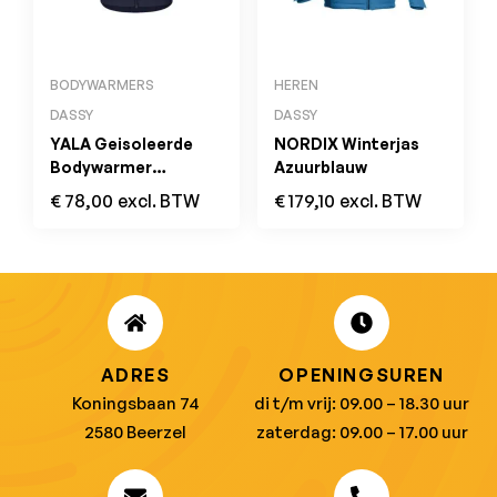
BODYWARMERS
HEREN
DASSY
DASSY
YALA Geisoleerde
NORDIX Winterjas
Bodywarmer
Azuurblauw
Nachtblauw
€
78,00
excl. BTW
€
179,10
excl. BTW
ADRES
OPENINGSUREN
Koningsbaan 74
di t/m vrij: 09.00 – 18.30 uur
2580 Beerzel
zaterdag: 09.00 – 17.00 uur