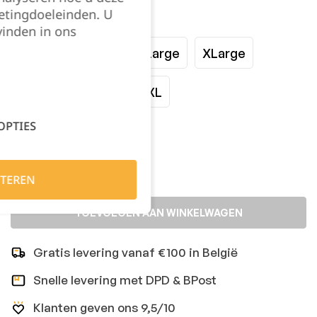
etingdoeleinden. U
Maat:
vinden in ons
Small
Medium
Large
XLarge
XXLarge
3XL
4XL
OPTIES
Kies je aantal:
TEREN
TOEVOEGEN AAN WINKELWAGEN
Gratis levering vanaf €100 in België
Snelle levering met DPD & BPost
Klanten geven ons 9,5/10