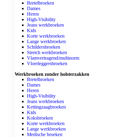
Bretelbroeken
Dames
Heren
High-Visibility
Jeans werkbroeken
Kids
Korte werkbroeken
Lange werkbroeken
Schildersbroeken
Stretch werkbroeken
Vlamvertragend/multinorm
Vloerleggersbroeken
Werkbroeken zonder holsterzakken
Bretelbroeken
Dames
Heren
High-Visibility
Jeans werkbroeken
Kettingzaagbroeken
Kids
Koksbroeken
Korte werkbroeken
Lange werkbroeken
Medische broeken