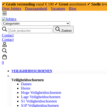
✔
Gratis verzending
vanaf € 100
✔
Groot
assortiment
✔
Snelle
lev
Over Jobitex
Duurzaamheid
Vacatures
Blog
Zoeken
Contact
Contact
0
VEILIGHEIDSSCHOENEN
Veiligheidsschoenen
Dames
Heren
Hoge Veiligheidsschoenen
Lage Veiligheidsschoenen
S1 Veiligheidsschoenen
S1P Veiligheidsschoenen