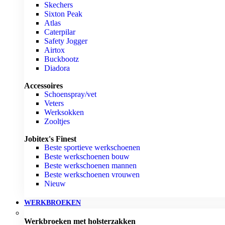
Skechers
Sixton Peak
Atlas
Caterpilar
Safety Jogger
Airtox
Buckbootz
Diadora
Accessoires
Schoenspray/vet
Veters
Werksokken
Zooltjes
Jobitex's Finest
Beste sportieve werkschoenen
Beste werkschoenen bouw
Beste werkschoenen mannen
Beste werkschoenen vrouwen
Nieuw
WERKBROEKEN
Werkbroeken met holsterzakken