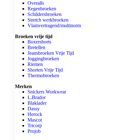
Overalls
Regenbroeken
Schildersbroeken
Stretch werkbroeken
Vlamvertragend/multinorm
Broeken vrije tijd
Boxershorts
Bretellen
Jeansbroeken Vrije Tijd
Joggingbroeken
Riemen
Shorten Vrije Tijd
Thermobroeken
Merken
Snickers Workwear
L.Brador
Blaklader
Dassy
Herock
Mascot
Tricorp
Projob