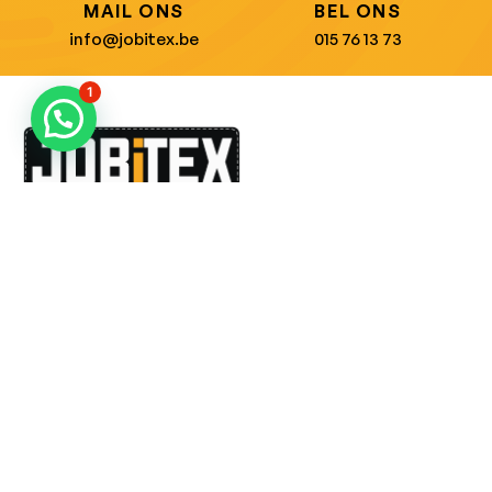
MAIL ONS
BEL ONS
info@jobitex.be
015 76 13 73
1
Dé specialist in werkkledij en veiligheidssschoenen.