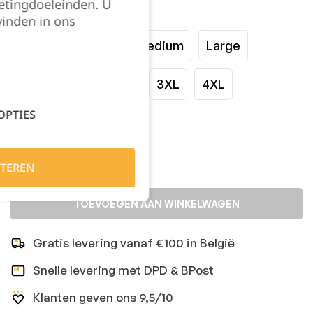
etingdoeleinden. U
Maat:
vinden in ons
XSmall
Small
Medium
Large
XLarge
XXLarge
3XL
4XL
OPTIES
Kies je aantal:
TEREN
TOEVOEGEN AAN WINKELWAGEN
Gratis levering vanaf €100 in België
Snelle levering met DPD & BPost
Klanten geven ons 9,5/10