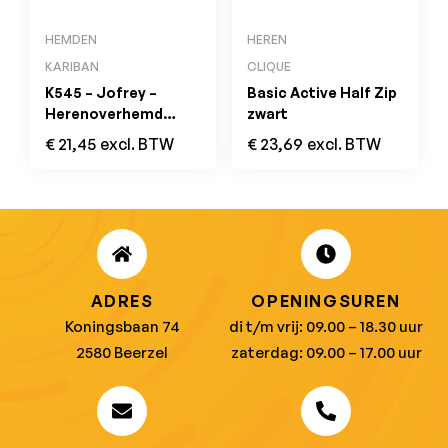
HEMDEN
HEREN
KARIBAN
CLIQUE
K545 – Jofrey –
Basic Active Half Zip
Herenoverhemd
zwart
Lange Mouwen Rood
€
21,45
excl. BTW
€
23,69
excl. BTW
ADRES
OPENINGSUREN
Koningsbaan 74
di t/m vrij: 09.00 – 18.30 uur
2580 Beerzel
zaterdag: 09.00 – 17.00 uur