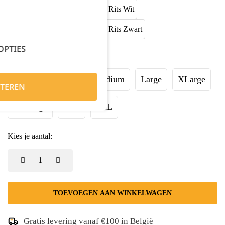
OPTIES
Maat:
XSmall
Small
Medium
Large
XLarge
TEREN
XXLarge
3XL
4XL
Kies je aantal:
TOEVOEGEN AAN WINKELWAGEN
Gratis levering vanaf €100 in België