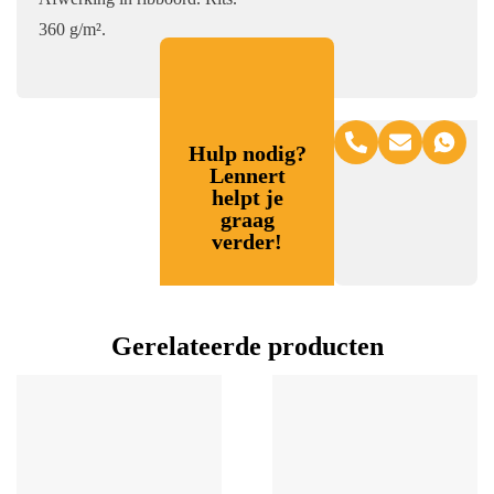
360 g/m².
Hulp nodig?
Lennert
helpt je
graag
verder!
Gerelateerde producten