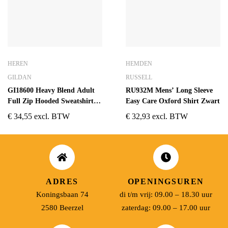
HEREN
HEMDEN
GILDAN
RUSSELL
GI18600 Heavy Blend Adult
RU932M Mens’ Long Sleeve
Full Zip Hooded Sweatshirt
Easy Care Oxford Shirt Zwart
Zwart
€
34,55
excl. BTW
€
32,93
excl. BTW
ADRES
OPENINGSUREN
Koningsbaan 74
di t/m vrij: 09.00 – 18.30 uur
2580 Beerzel
zaterdag: 09.00 – 17.00 uur