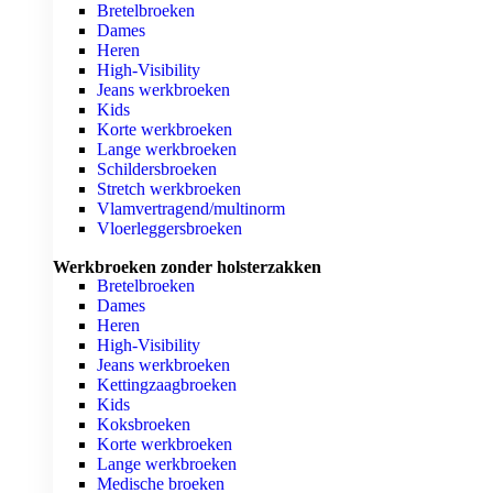
Bretelbroeken
Dames
Heren
High-Visibility
Jeans werkbroeken
Kids
Korte werkbroeken
Lange werkbroeken
Schildersbroeken
Stretch werkbroeken
Vlamvertragend/multinorm
Vloerleggersbroeken
Werkbroeken zonder holsterzakken
Bretelbroeken
Dames
Heren
High-Visibility
Jeans werkbroeken
Kettingzaagbroeken
Kids
Koksbroeken
Korte werkbroeken
Lange werkbroeken
Medische broeken