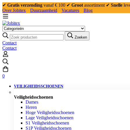
✔
Gratis verzending
vanaf € 100
✔
Groot
assortiment
✔
Snelle
lev
Over Jobitex
Duurzaamheid
Vacatures
Blog
Zoeken
Contact
Contact
0
VEILIGHEIDSSCHOENEN
Veiligheidsschoenen
Dames
Heren
Hoge Veiligheidsschoenen
Lage Veiligheidsschoenen
S1 Veiligheidsschoenen
S1P Veiligheidsschoenen