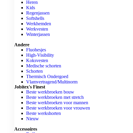
Heren
Kids
Regenjassen
Softshells
Werkhemden
Werkvesten
Winterjassen
Andere
Fluohesjes
High-Visibility
Koksvesten
Medische schorten
Schorten
Thermisch Ondergoed
Vlamvertragend/Multinorm
Jobitex's Finest
Beste werkbroeken bouw
Beste werkbroeken met stretch
Beste werkbroeken voor mannen
Beste werkbroeken voor vrouwen
Beste werkshorten
Nieuw
Accessoires