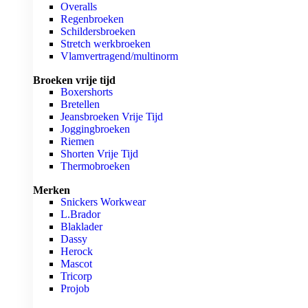
Overalls
Regenbroeken
Schildersbroeken
Stretch werkbroeken
Vlamvertragend/multinorm
Broeken vrije tijd
Boxershorts
Bretellen
Jeansbroeken Vrije Tijd
Joggingbroeken
Riemen
Shorten Vrije Tijd
Thermobroeken
Merken
Snickers Workwear
L.Brador
Blaklader
Dassy
Herock
Mascot
Tricorp
Projob