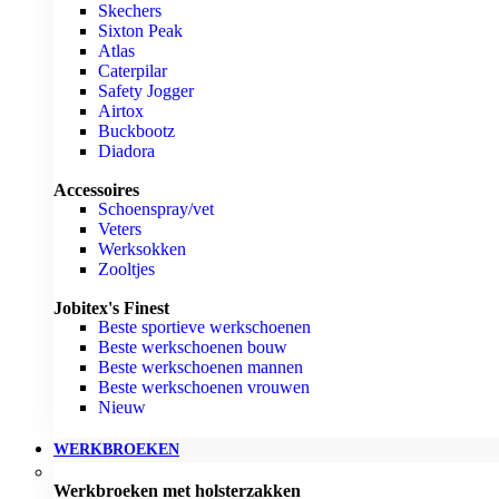
Skechers
Sixton Peak
Atlas
Caterpilar
Safety Jogger
Airtox
Buckbootz
Diadora
Accessoires
Schoenspray/vet
Veters
Werksokken
Zooltjes
Jobitex's Finest
Beste sportieve werkschoenen
Beste werkschoenen bouw
Beste werkschoenen mannen
Beste werkschoenen vrouwen
Nieuw
WERKBROEKEN
Werkbroeken met holsterzakken