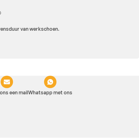
®
evensduur van werkschoen.
ons een mail
Whatsapp met ons