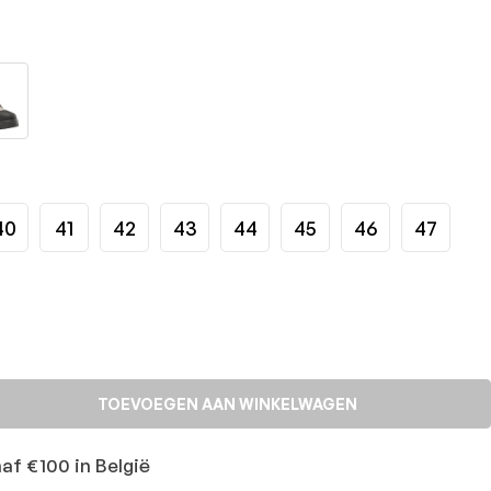
40
41
42
43
44
45
46
47
TOEVOEGEN AAN WINKELWAGEN
naf €100 in België