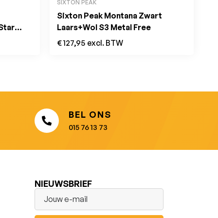
SIXTON PEAK
Sixton Peak Montana Zwart
Star
Laars+Wol S3 Metal Free
€
127,95
excl. BTW
BEL ONS
015 76 13 73
NIEUWSBRIEF