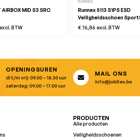
RUNNEX
 AIRBOX MID S3 SRC
Runnex 5113 S1PS ESD
Veiligheidsschoen Sport
Laag Zwart
excl. BTW
€
76,86
excl. BTW
OPENINGSUREN
MAIL ONS
di t/m vrij: 09.00 – 18.30 uur
info@jobitex.be
zaterdag: 09.00 – 17.00 uur
U
PRODUCTEN
Alle producten
ns
Veiligheidsschoenen