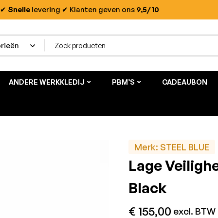
✔
Snelle
levering
✔ Klanten geven ons
9,5/10
ANDERE WERKKLEDIJ
PBM’S
CADEAUBON
Merk:
STEEL BLUE
Lage Veiligh
Black
€
155,00
excl. BTW