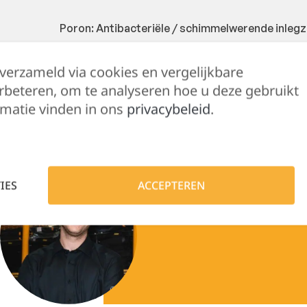
Poron: Antibacteriële / schimmelwerende inlegz
Ortho Rebound-inlegzool: Gemaakt van zacht po
 verzameld via cookies en vergelijkbare
rbeteren, om te analyseren hoe u deze gebruikt
Loopzool van TPU: Onze standaard duurzame loo
matie vinden in ons
privacybeleid
.
Hulp nodig?
IES
ACCEPTEREN
Lennert helpt je 