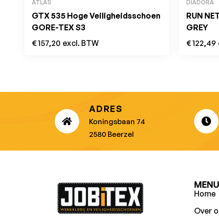
ATLAS
DIADORA
GTX 535 Hoge Veiligheidsschoen
RUN NET
GORE-TEX S3
GREY
€
157,20
excl. BTW
€
122,49
ADRES
Koningsbaan 74
2580 Beerzel
MEN
Home
Over o