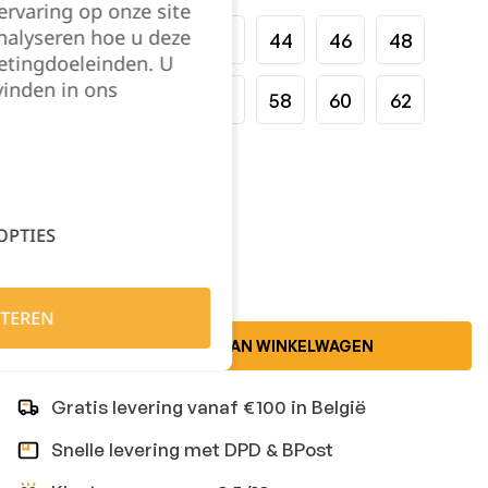
rvaring op onze site
nalyseren hoe u deze
36
38
40
42
44
46
48
etingdoeleinden. U
vinden in ons
50
52
54
56
58
60
62
64
66
Kies je aantal:
OPTIES
TEREN
TOEVOEGEN AAN WINKELWAGEN
Gratis levering vanaf €100 in België
Snelle levering met DPD & BPost