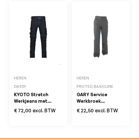
HEREN
HEREN
DASSY
PROTEQ BASICLINE
KYOTO Stretch
GARY Service
Werkjeans met
Werkbroek
Kniezakken MINUS
Cementgrijs
€
72,00
excl. BTW
€
22,50
excl. BTW
Jeansblauw/Zwart