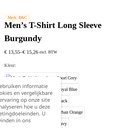
Merk:
B&C
Men’s T-Shirt Long Sleeve
Burgundy
€
13,55
–
€
15,26
excl. BTW
Kleur:
gebruiken informatie
okies en vergelijkbare
rvaring op onze site
nalyseren hoe u deze
etingdoeleinden. U
vinden in ons