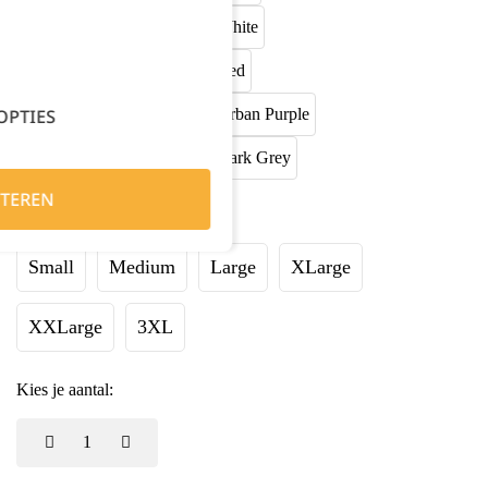
OPTIES
TEREN
Maat:
Small
Medium
Large
XLarge
XXLarge
3XL
Kies je aantal: