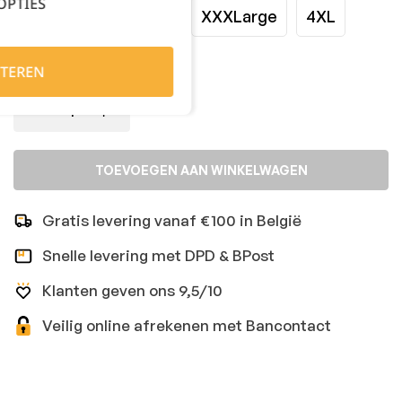
OPTIES
XLarge
XXLarge
XXXLarge
4XL
Kies je aantal:
TEREN
TOEVOEGEN AAN WINKELWAGEN
Gratis levering vanaf €100 in België
Snelle levering met DPD & BPost
Klanten geven ons 9,5/10
Veilig online afrekenen met Bancontact