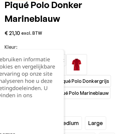
Piqué Polo Donker
Marineblauw
€
21,10
excl. BTW
Kleur:
gebruiken informatie
okies en vergelijkbare
rvaring op onze site
nalyseren hoe u deze
etingdoeleinden. U
vinden in ons
Maat:
XSmall
Small
Medium
Large