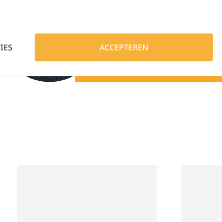
Lennert helpt je g
IES
ACCEPTEREN