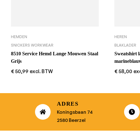
HEMDEN
HEREN
SNICKERS WORKWEAR
BLAKLADER
8510 Service Hemd Lange Mouwen Staal
Sweatshirt 
Grijs
marineblau
€
50,99
excl. BTW
€
58,00
ex
ADRES
Koningsbaan 74
2580 Beerzel