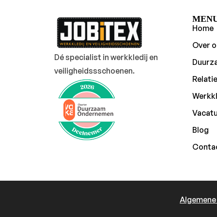
MEN
Home
Over o
Dé specialist in werkkledij en
Duurz
veiligheidssschoenen.
Relati
Werkkl
Vacat
Blog
Conta
Algemene