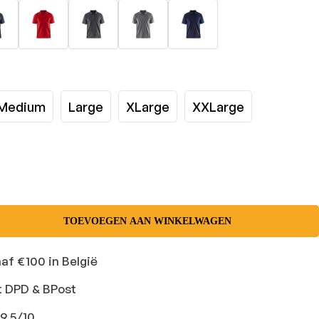
Medium
Large
XLarge
XXLarge
TOEVOEGEN AAN WINKELWAGEN
naf €100 in België
t DPD & BPost
9,5/10