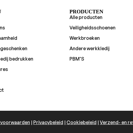
U
PRODUCTEN
Alle producten
ns
Veiligheidsschoenen
aamheid
Werkbroeken
egeschenken
Andere werkkledij
edij bedrukken
PBM’S
ures
ct
 voorwaarden
|
Privacybeleid
|
Cookiebeleid
|
Verzend- en re