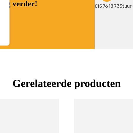
raag verder!
015 76 13 73
Stuur 
Gerelateerde producten