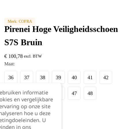
Merk:
COFRA
Pirenei Hoge Veiligheidsschoen
S7S Bruin
€
100,78
excl. BTW
Maat:
36
37
38
39
40
41
42
gebruiken informatie
43
44
45
46
47
48
okies en vergelijkbare
rvaring op onze site
Kies je aantal:
nalyseren hoe u deze
etingdoeleinden. U
vinden in ons