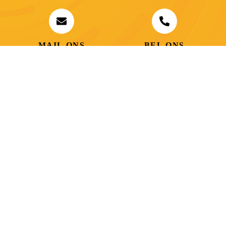
MAIL ONS
BEL ONS
info@jobitex.be
015 76 13 73
Dé specialist in werkkledij en veiligheidssschoenen.
MENU
PRODUCTEN
Home
Alle producten
Over ons
Veiligheidsschoenen