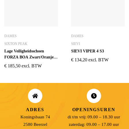
DAMES
DAMES
SIXTON PEAK
SIEVI
Lage Veiligheidsschoen
SIEVI VIPER 4 S3
FORZA BOA Zwart/Oranje
€
134,20
excl. BTW
S1P ESD SRC
€
185,50
excl. BTW
ADRES
OPENINGSUREN
Koningsbaan 74
di t/m vrij: 09.00 – 18.30 uur
2580 Beerzel
zaterdag: 09.00 – 17.00 uur