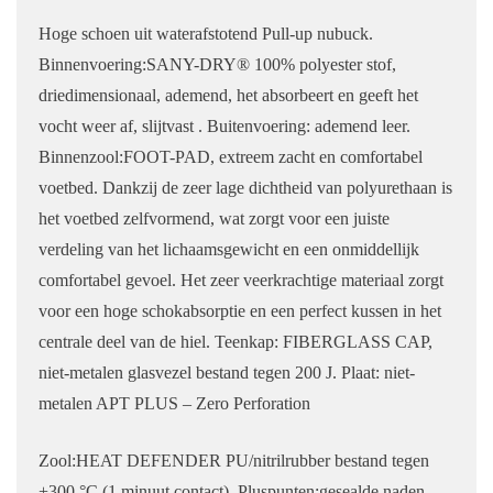
Hoge schoen uit waterafstotend Pull-up nubuck.
Binnenvoering:SANY-DRY® 100% polyester stof,
driedimensionaal, ademend, het absorbeert en geeft het
vocht weer af, slijtvast . Buitenvoering: ademend leer.
Binnenzool:FOOT-PAD, extreem zacht en comfortabel
voetbed. Dankzij de zeer lage dichtheid van polyurethaan is
het voetbed zelfvormend, wat zorgt voor een juiste
verdeling van het lichaamsgewicht en een onmiddellijk
comfortabel gevoel. Het zeer veerkrachtige materiaal zorgt
voor een hoge schokabsorptie en een perfect kussen in het
centrale deel van de hiel. Teenkap: FIBERGLASS CAP,
niet-metalen glasvezel bestand tegen 200 J. Plaat: niet-
metalen APT PLUS – Zero Perforation
Zool:HEAT DEFENDER PU/nitrilrubber bestand tegen
+300 °C (1 minuut contact). Pluspunten:gesealde naden,